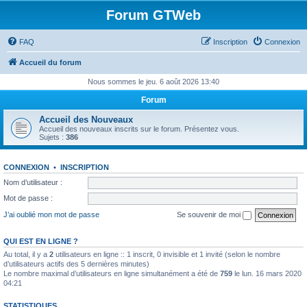
Forum GTWeb
FAQ
Inscription
Connexion
Accueil du forum
Nous sommes le jeu. 6 août 2026 13:40
Forum
Accueil des Nouveaux
Accueil des nouveaux inscrits sur le forum. Présentez vous.
Sujets :
386
CONNEXION
•
INSCRIPTION
Nom d’utilisateur :
Mot de passe :
J’ai oublié mon mot de passe
Se souvenir de moi
QUI EST EN LIGNE ?
Au total, il y a
2
utilisateurs en ligne :: 1 inscrit, 0 invisible et 1 invité (selon le nombre
d’utilisateurs actifs des 5 dernières minutes)
Le nombre maximal d’utilisateurs en ligne simultanément a été de
759
le lun. 16 mars 2020
04:21
STATISTIQUES