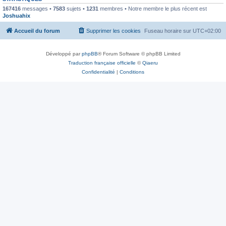
167416
messages •
7583
sujets •
1231
membres • Notre membre le plus récent est
Joshuahix
Accueil du forum
Supprimer les cookies
Fuseau horaire sur
UTC+02:00
Développé par
phpBB
® Forum Software © phpBB Limited
Traduction française officielle
©
Qiaeru
Confidentialité
|
Conditions