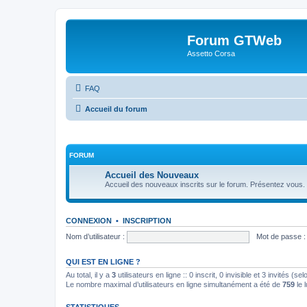
Forum GTWeb
Assetto Corsa
FAQ
Accueil du forum
FORUM
Accueil des Nouveaux
Accueil des nouveaux inscrits sur le forum. Présentez vous.
CONNEXION
•
INSCRIPTION
Nom d’utilisateur :
Mot de passe :
QUI EST EN LIGNE ?
Au total, il y a
3
utilisateurs en ligne :: 0 inscrit, 0 invisible et 3 invités (
Le nombre maximal d’utilisateurs en ligne simultanément a été de
759
le 