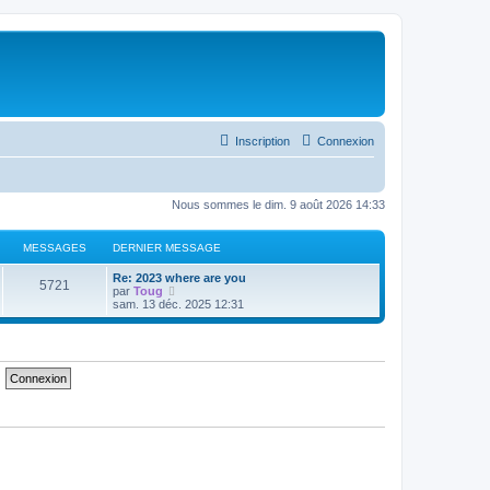
Inscription
Connexion
Nous sommes le dim. 9 août 2026 14:33
MESSAGES
DERNIER MESSAGE
Re: 2023 where are you
5721
C
par
Toug
o
sam. 13 déc. 2025 12:31
n
s
u
l
t
e
r
l
e
d
e
r
n
i