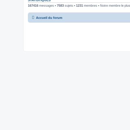
STATISTIQUES
167416
messages •
7583
sujets •
1231
membres • Notre membre le plus
Accueil du forum