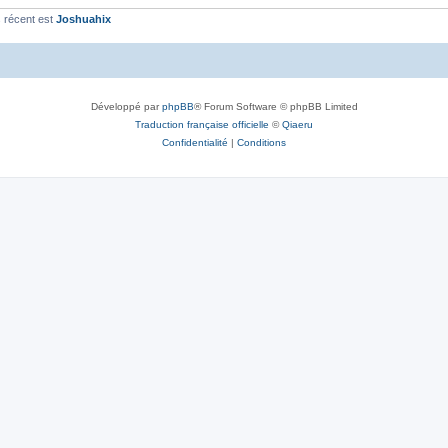
 récent est
Joshuahix
Développé par
phpBB
® Forum Software © phpBB Limited
Traduction française officielle
©
Qiaeru
Confidentialité
|
Conditions