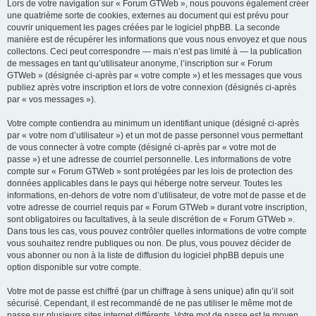
Lors de votre navigation sur « Forum GTWeb », nous pouvons également créer
une quatrième sorte de cookies, externes au document qui est prévu pour
couvrir uniquement les pages créées par le logiciel phpBB. La seconde
manière est de récupérer les informations que vous nous envoyez et que nous
collectons. Ceci peut correspondre — mais n’est pas limité à — la publication
de messages en tant qu’utilisateur anonyme, l’inscription sur « Forum
GTWeb » (désignée ci-après par « votre compte ») et les messages que vous
publiez après votre inscription et lors de votre connexion (désignés ci-après
par « vos messages »).
Votre compte contiendra au minimum un identifiant unique (désigné ci-après
par « votre nom d’utilisateur ») et un mot de passe personnel vous permettant
de vous connecter à votre compte (désigné ci-après par « votre mot de
passe ») et une adresse de courriel personnelle. Les informations de votre
compte sur « Forum GTWeb » sont protégées par les lois de protection des
données applicables dans le pays qui héberge notre serveur. Toutes les
informations, en-dehors de votre nom d’utilisateur, de votre mot de passe et de
votre adresse de courriel requis par « Forum GTWeb » durant votre inscription,
sont obligatoires ou facultatives, à la seule discrétion de « Forum GTWeb ».
Dans tous les cas, vous pouvez contrôler quelles informations de votre compte
vous souhaitez rendre publiques ou non. De plus, vous pouvez décider de
vous abonner ou non à la liste de diffusion du logiciel phpBB depuis une
option disponible sur votre compte.
Votre mot de passe est chiffré (par un chiffrage à sens unique) afin qu’il soit
sécurisé. Cependant, il est recommandé de ne pas utiliser le même mot de
passe sur plusieurs sites internet différents. Votre mot de passe est le moyen