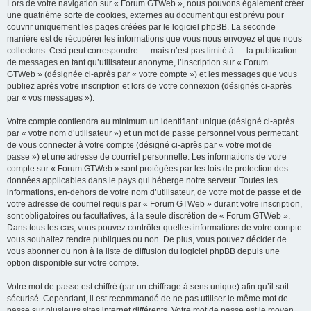
Lors de votre navigation sur « Forum GTWeb », nous pouvons également créer
une quatrième sorte de cookies, externes au document qui est prévu pour
couvrir uniquement les pages créées par le logiciel phpBB. La seconde
manière est de récupérer les informations que vous nous envoyez et que nous
collectons. Ceci peut correspondre — mais n’est pas limité à — la publication
de messages en tant qu’utilisateur anonyme, l’inscription sur « Forum
GTWeb » (désignée ci-après par « votre compte ») et les messages que vous
publiez après votre inscription et lors de votre connexion (désignés ci-après
par « vos messages »).
Votre compte contiendra au minimum un identifiant unique (désigné ci-après
par « votre nom d’utilisateur ») et un mot de passe personnel vous permettant
de vous connecter à votre compte (désigné ci-après par « votre mot de
passe ») et une adresse de courriel personnelle. Les informations de votre
compte sur « Forum GTWeb » sont protégées par les lois de protection des
données applicables dans le pays qui héberge notre serveur. Toutes les
informations, en-dehors de votre nom d’utilisateur, de votre mot de passe et de
votre adresse de courriel requis par « Forum GTWeb » durant votre inscription,
sont obligatoires ou facultatives, à la seule discrétion de « Forum GTWeb ».
Dans tous les cas, vous pouvez contrôler quelles informations de votre compte
vous souhaitez rendre publiques ou non. De plus, vous pouvez décider de
vous abonner ou non à la liste de diffusion du logiciel phpBB depuis une
option disponible sur votre compte.
Votre mot de passe est chiffré (par un chiffrage à sens unique) afin qu’il soit
sécurisé. Cependant, il est recommandé de ne pas utiliser le même mot de
passe sur plusieurs sites internet différents. Votre mot de passe est le moyen