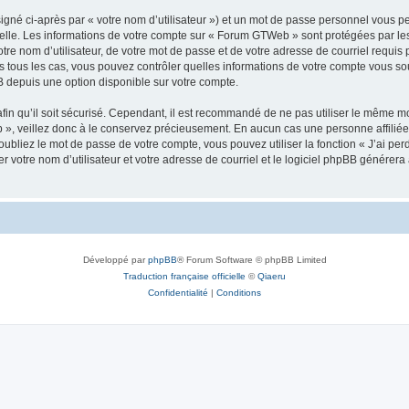
igné ci-après par « votre nom d’utilisateur ») et un mot de passe personnel vous p
nelle. Les informations de votre compte sur « Forum GTWeb » sont protégées par les
tre nom d’utilisateur, de votre mot de passe et de votre adresse de courriel requis
ns tous les cas, vous pouvez contrôler quelles informations de votre compte vous s
BB depuis une option disponible sur votre compte.
afin qu’il soit sécurisé. Cependant, il est recommandé de ne pas utiliser le même mot
», veillez donc à le conservez précieusement. En aucun cas une personne affiliée
bliez le mot de passe de votre compte, vous pouvez utiliser la fonction « J’ai per
r votre nom d’utilisateur et votre adresse de courriel et le logiciel phpBB génére
Développé par
phpBB
® Forum Software © phpBB Limited
Traduction française officielle
©
Qiaeru
Confidentialité
|
Conditions