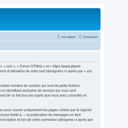
Inscription
Connexion
e », « nos », « Forum GTWeb » et « https://www.gtweb-
ons d’utilisation de votre part (désignées ci-après par « vos
rtain nombre de cookies qui sont de petits fichiers
et un identifiant anonyme de session qui vous sont
nt de ce fait tous les sujets que vous avez consultés et
u pour couvrir uniquement les pages créées par le logiciel
t pas limité à — la publication de messages en tant
nscription et lors de votre connexion (désignés ci-après par