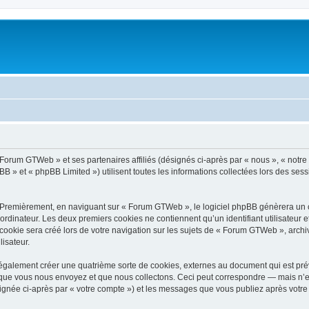
« Forum GTWeb » et ses partenaires affiliés (désignés ci-après par « nous », « notr
B » et « phpBB Limited ») utilisent toutes les informations collectées lors des sessi
 Premièrement, en naviguant sur « Forum GTWeb », le logiciel phpBB génèrera un ce
ordinateur. Les deux premiers cookies ne contiennent qu’un identifiant utilisateur 
ookie sera créé lors de votre navigation sur les sujets de « Forum GTWeb », archiva
lisateur.
alement créer une quatrième sorte de cookies, externes au document qui est prév
que vous nous envoyez et que nous collectons. Ceci peut correspondre — mais n’es
ignée ci-après par « votre compte ») et les messages que vous publiez après votre i