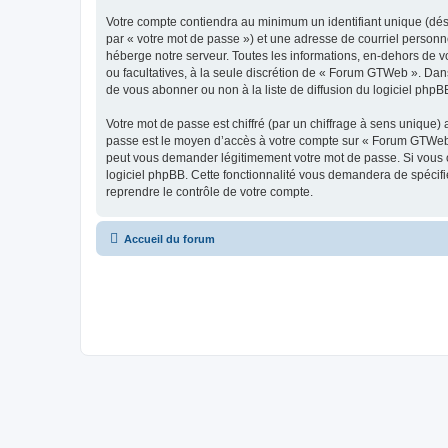
Votre compte contiendra au minimum un identifiant unique (dés
par « votre mot de passe ») et une adresse de courriel person
héberge notre serveur. Toutes les informations, en-dehors de vo
ou facultatives, à la seule discrétion de « Forum GTWeb ». Da
de vous abonner ou non à la liste de diffusion du logiciel php
Votre mot de passe est chiffré (par un chiffrage à sens unique) 
passe est le moyen d’accès à votre compte sur « Forum GTWeb 
peut vous demander légitimement votre mot de passe. Si vous ou
logiciel phpBB. Cette fonctionnalité vous demandera de spécifie
reprendre le contrôle de votre compte.
Accueil du forum