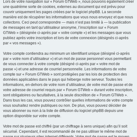
Lors de votre navigation sur « Forum GTWeb », nous pouvons également créer
une quatrième sorte de cookies, externes au document qui est prévu pour
couvrir uniquement les pages créées par le logiciel phpBB. La seconde
manière est de récupérer les informations que vous nous envoyez et que nous
collectons. Ceci peut correspondre — mais n’est pas limité à — la publication
de messages en tant qu’utilisateur anonyme, l’inscription sur « Forum
GTWeb » (désignée ci-après par « votre compte ») et les messages que vous
publiez après votre inscription et lors de votre connexion (désignés ci-après
par « vos messages »).
Votre compte contiendra au minimum un identifiant unique (désigné ci-après
par « votre nom d’utilisateur ») et un mot de passe personnel vous permettant
de vous connecter à votre compte (désigné ci-après par « votre mot de
passe ») et une adresse de courriel personnelle. Les informations de votre
compte sur « Forum GTWeb » sont protégées par les lois de protection des
données applicables dans le pays qui héberge notre serveur. Toutes les
informations, en-dehors de votre nom d’utilisateur, de votre mot de passe et de
votre adresse de courriel requis par « Forum GTWeb » durant votre inscription,
sont obligatoires ou facultatives, à la seule discrétion de « Forum GTWeb ».
Dans tous les cas, vous pouvez contrôler quelles informations de votre compte
vous souhaitez rendre publiques ou non. De plus, vous pouvez décider de
vous abonner ou non à la liste de diffusion du logiciel phpBB depuis une
option disponible sur votre compte.
Votre mot de passe est chiffré (par un chiffrage à sens unique) afin qu’il soit
sécurisé. Cependant, il est recommandé de ne pas utiliser le même mot de
passe sur plusieurs sites internet différents. Votre mot de passe est le moyen