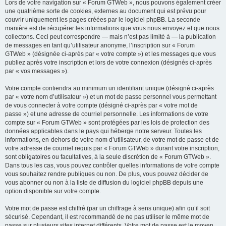
Lors de votre navigation sur « Forum GTWeb », nous pouvons également créer
une quatrième sorte de cookies, externes au document qui est prévu pour
couvrir uniquement les pages créées par le logiciel phpBB. La seconde
manière est de récupérer les informations que vous nous envoyez et que nous
collectons. Ceci peut correspondre — mais n’est pas limité à — la publication
de messages en tant qu’utilisateur anonyme, l’inscription sur « Forum
GTWeb » (désignée ci-après par « votre compte ») et les messages que vous
publiez après votre inscription et lors de votre connexion (désignés ci-après
par « vos messages »).
Votre compte contiendra au minimum un identifiant unique (désigné ci-après
par « votre nom d’utilisateur ») et un mot de passe personnel vous permettant
de vous connecter à votre compte (désigné ci-après par « votre mot de
passe ») et une adresse de courriel personnelle. Les informations de votre
compte sur « Forum GTWeb » sont protégées par les lois de protection des
données applicables dans le pays qui héberge notre serveur. Toutes les
informations, en-dehors de votre nom d’utilisateur, de votre mot de passe et de
votre adresse de courriel requis par « Forum GTWeb » durant votre inscription,
sont obligatoires ou facultatives, à la seule discrétion de « Forum GTWeb ».
Dans tous les cas, vous pouvez contrôler quelles informations de votre compte
vous souhaitez rendre publiques ou non. De plus, vous pouvez décider de
vous abonner ou non à la liste de diffusion du logiciel phpBB depuis une
option disponible sur votre compte.
Votre mot de passe est chiffré (par un chiffrage à sens unique) afin qu’il soit
sécurisé. Cependant, il est recommandé de ne pas utiliser le même mot de
passe sur plusieurs sites internet différents. Votre mot de passe est le moyen