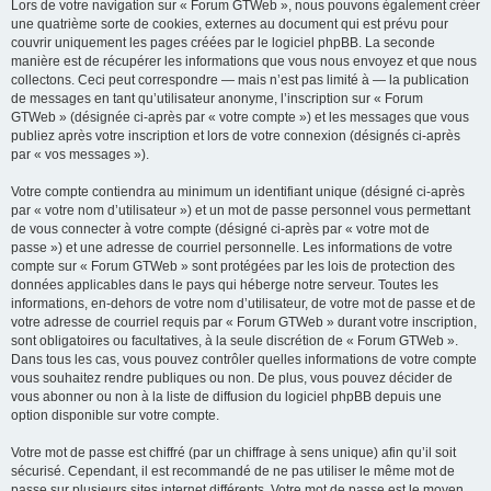
Lors de votre navigation sur « Forum GTWeb », nous pouvons également créer
une quatrième sorte de cookies, externes au document qui est prévu pour
couvrir uniquement les pages créées par le logiciel phpBB. La seconde
manière est de récupérer les informations que vous nous envoyez et que nous
collectons. Ceci peut correspondre — mais n’est pas limité à — la publication
de messages en tant qu’utilisateur anonyme, l’inscription sur « Forum
GTWeb » (désignée ci-après par « votre compte ») et les messages que vous
publiez après votre inscription et lors de votre connexion (désignés ci-après
par « vos messages »).
Votre compte contiendra au minimum un identifiant unique (désigné ci-après
par « votre nom d’utilisateur ») et un mot de passe personnel vous permettant
de vous connecter à votre compte (désigné ci-après par « votre mot de
passe ») et une adresse de courriel personnelle. Les informations de votre
compte sur « Forum GTWeb » sont protégées par les lois de protection des
données applicables dans le pays qui héberge notre serveur. Toutes les
informations, en-dehors de votre nom d’utilisateur, de votre mot de passe et de
votre adresse de courriel requis par « Forum GTWeb » durant votre inscription,
sont obligatoires ou facultatives, à la seule discrétion de « Forum GTWeb ».
Dans tous les cas, vous pouvez contrôler quelles informations de votre compte
vous souhaitez rendre publiques ou non. De plus, vous pouvez décider de
vous abonner ou non à la liste de diffusion du logiciel phpBB depuis une
option disponible sur votre compte.
Votre mot de passe est chiffré (par un chiffrage à sens unique) afin qu’il soit
sécurisé. Cependant, il est recommandé de ne pas utiliser le même mot de
passe sur plusieurs sites internet différents. Votre mot de passe est le moyen