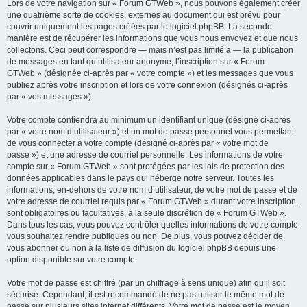
Lors de votre navigation sur « Forum GTWeb », nous pouvons également créer
une quatrième sorte de cookies, externes au document qui est prévu pour
couvrir uniquement les pages créées par le logiciel phpBB. La seconde
manière est de récupérer les informations que vous nous envoyez et que nous
collectons. Ceci peut correspondre — mais n’est pas limité à — la publication
de messages en tant qu’utilisateur anonyme, l’inscription sur « Forum
GTWeb » (désignée ci-après par « votre compte ») et les messages que vous
publiez après votre inscription et lors de votre connexion (désignés ci-après
par « vos messages »).
Votre compte contiendra au minimum un identifiant unique (désigné ci-après
par « votre nom d’utilisateur ») et un mot de passe personnel vous permettant
de vous connecter à votre compte (désigné ci-après par « votre mot de
passe ») et une adresse de courriel personnelle. Les informations de votre
compte sur « Forum GTWeb » sont protégées par les lois de protection des
données applicables dans le pays qui héberge notre serveur. Toutes les
informations, en-dehors de votre nom d’utilisateur, de votre mot de passe et de
votre adresse de courriel requis par « Forum GTWeb » durant votre inscription,
sont obligatoires ou facultatives, à la seule discrétion de « Forum GTWeb ».
Dans tous les cas, vous pouvez contrôler quelles informations de votre compte
vous souhaitez rendre publiques ou non. De plus, vous pouvez décider de
vous abonner ou non à la liste de diffusion du logiciel phpBB depuis une
option disponible sur votre compte.
Votre mot de passe est chiffré (par un chiffrage à sens unique) afin qu’il soit
sécurisé. Cependant, il est recommandé de ne pas utiliser le même mot de
passe sur plusieurs sites internet différents. Votre mot de passe est le moyen