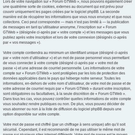
Lors de votre navigation sur « Forum GTWeb », nous pouvons également créer
une quatrième sorte de cookies, externes au document qui est prévu pour
couvrir uniquement les pages créées par le logiciel phpBB. La seconde
manière est de récupérer les informations que vous nous envoyez et que nous
collectons. Ceci peut correspondre — mais n’est pas limité à — la publication
de messages en tant qu’utilisateur anonyme, l’inscription sur « Forum
GTWeb » (désignée ci-après par « votre compte ») et les messages que vous
publiez après votre inscription et lors de votre connexion (désignés ci-après
par « vos messages »).
Votre compte contiendra au minimum un identifiant unique (désigné ci-après
par « votre nom d’utilisateur ») et un mot de passe personnel vous permettant
de vous connecter à votre compte (désigné ci-après par « votre mot de
passe ») et une adresse de courriel personnelle. Les informations de votre
compte sur « Forum GTWeb » sont protégées par les lois de protection des
données applicables dans le pays qui héberge notre serveur. Toutes les
informations, en-dehors de votre nom d’utilisateur, de votre mot de passe et de
votre adresse de courriel requis par « Forum GTWeb » durant votre inscription,
sont obligatoires ou facultatives, à la seule discrétion de « Forum GTWeb ».
Dans tous les cas, vous pouvez contrôler quelles informations de votre compte
vous souhaitez rendre publiques ou non. De plus, vous pouvez décider de
vous abonner ou non à la liste de diffusion du logiciel phpBB depuis une
option disponible sur votre compte.
Votre mot de passe est chiffré (par un chiffrage à sens unique) afin qu’il soit
sécurisé. Cependant, il est recommandé de ne pas utiliser le même mot de
passe sur plusieurs sites internet différents. Votre mot de passe est le moyen