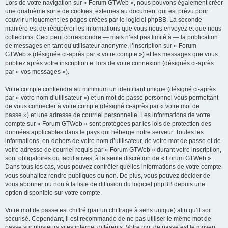
Lors de votre navigation sur « Forum GTWeb », nous pouvons également créer
une quatrième sorte de cookies, externes au document qui est prévu pour
couvrir uniquement les pages créées par le logiciel phpBB. La seconde
manière est de récupérer les informations que vous nous envoyez et que nous
collectons. Ceci peut correspondre — mais n’est pas limité à — la publication
de messages en tant qu’utilisateur anonyme, l’inscription sur « Forum
GTWeb » (désignée ci-après par « votre compte ») et les messages que vous
publiez après votre inscription et lors de votre connexion (désignés ci-après
par « vos messages »).
Votre compte contiendra au minimum un identifiant unique (désigné ci-après
par « votre nom d’utilisateur ») et un mot de passe personnel vous permettant
de vous connecter à votre compte (désigné ci-après par « votre mot de
passe ») et une adresse de courriel personnelle. Les informations de votre
compte sur « Forum GTWeb » sont protégées par les lois de protection des
données applicables dans le pays qui héberge notre serveur. Toutes les
informations, en-dehors de votre nom d’utilisateur, de votre mot de passe et de
votre adresse de courriel requis par « Forum GTWeb » durant votre inscription,
sont obligatoires ou facultatives, à la seule discrétion de « Forum GTWeb ».
Dans tous les cas, vous pouvez contrôler quelles informations de votre compte
vous souhaitez rendre publiques ou non. De plus, vous pouvez décider de
vous abonner ou non à la liste de diffusion du logiciel phpBB depuis une
option disponible sur votre compte.
Votre mot de passe est chiffré (par un chiffrage à sens unique) afin qu’il soit
sécurisé. Cependant, il est recommandé de ne pas utiliser le même mot de
passe sur plusieurs sites internet différents. Votre mot de passe est le moyen