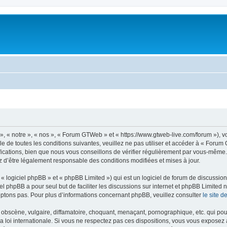
 « notre », « nos », « Forum GTWeb » et « https://www.gtweb-live.com/forum »), v
e de toutes les conditions suivantes, veuillez ne pas utiliser et accéder à « For
cations, bien que nous vous conseillons de vérifier régulièrement par vous-même. 
z d’être légalement responsable des conditions modifiées et mises à jour.
 logiciel phpBB » et « phpBB Limited ») qui est un logiciel de forum de discussio
iel phpBB a pour seul but de faciliter les discussions sur internet et phpBB Limit
ptons pas. Pour plus d’informations concernant phpBB, veuillez consulter
le site 
obscène, vulgaire, diffamatoire, choquant, menaçant, pornographique, etc. qui pourr
loi internationale. Si vous ne respectez pas ces dispositions, vous vous exposez 