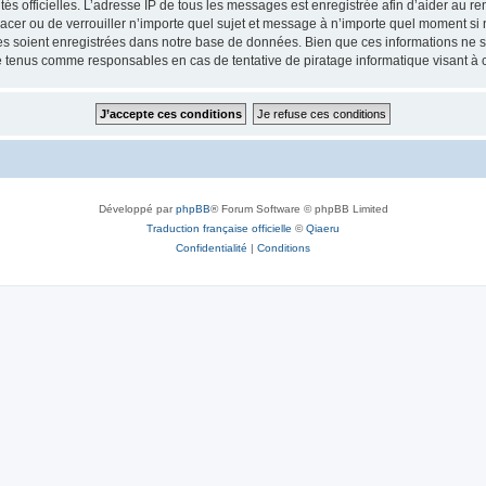
torités officielles. L’adresse IP de tous les messages est enregistrée afin d’aider au 
acer ou de verrouiller n’importe quel sujet et message à n’importe quel moment si n
 soient enregistrées dans notre base de données. Bien que ces informations ne ser
 tenus comme responsables en cas de tentative de piratage informatique visant à
Développé par
phpBB
® Forum Software © phpBB Limited
Traduction française officielle
©
Qiaeru
Confidentialité
|
Conditions