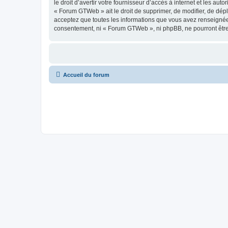
le droit d’avertir votre fournisseur d’accès à internet et les au
« Forum GTWeb » ait le droit de supprimer, de modifier, de dépl
acceptez que toutes les informations que vous avez renseignées
consentement, ni « Forum GTWeb », ni phpBB, ne pourront être
Accueil du forum