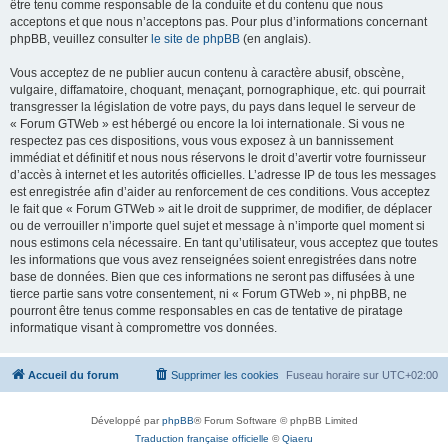
être tenu comme responsable de la conduite et du contenu que nous
acceptons et que nous n’acceptons pas. Pour plus d’informations concernant
phpBB, veuillez consulter
le site de phpBB
(en anglais).
Vous acceptez de ne publier aucun contenu à caractère abusif, obscène,
vulgaire, diffamatoire, choquant, menaçant, pornographique, etc. qui pourrait
transgresser la législation de votre pays, du pays dans lequel le serveur de
« Forum GTWeb » est hébergé ou encore la loi internationale. Si vous ne
respectez pas ces dispositions, vous vous exposez à un bannissement
immédiat et définitif et nous nous réservons le droit d’avertir votre fournisseur
d’accès à internet et les autorités officielles. L’adresse IP de tous les messages
est enregistrée afin d’aider au renforcement de ces conditions. Vous acceptez
le fait que « Forum GTWeb » ait le droit de supprimer, de modifier, de déplacer
ou de verrouiller n’importe quel sujet et message à n’importe quel moment si
nous estimons cela nécessaire. En tant qu’utilisateur, vous acceptez que toutes
les informations que vous avez renseignées soient enregistrées dans notre
base de données. Bien que ces informations ne seront pas diffusées à une
tierce partie sans votre consentement, ni « Forum GTWeb », ni phpBB, ne
pourront être tenus comme responsables en cas de tentative de piratage
informatique visant à compromettre vos données.
Accueil du forum
Supprimer les cookies
Fuseau horaire sur
UTC+02:00
Développé par
phpBB
® Forum Software © phpBB Limited
Traduction française officielle
©
Qiaeru