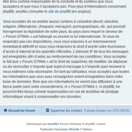
être tenu comme responsable de la conduite et du contenu que nous
acceptons et que nous n’acceptons pas. Pour plus d’informations concernant
phpBB, veuillez consulter
le site de phpBB
(en anglais).
Vous acceptez de ne publier aucun contenu à caractère abusif, obscène,
vulgaire, diffamatoire, choquant, menaçant, pornographique, etc. qui pourrait
transgresser la législation de votre pays, du pays dans lequel le serveur de
« Forum GTWeb » est hébergé ou encore la loi internationale. Si vous ne
respectez pas ces dispositions, vous vous exposez à un bannissement
immédiat et définitif et nous nous réservons le droit d’avertir votre fournisseur
d’accès à internet et les autorités officielles. L’adresse IP de tous les messages
est enregistrée afin d’aider au renforcement de ces conditions. Vous acceptez
le fait que « Forum GTWeb » ait le droit de supprimer, de modifier, de déplacer
ou de verrouiller n’importe quel sujet et message à n’importe quel moment si
nous estimons cela nécessaire. En tant qu’utilisateur, vous acceptez que toutes
les informations que vous avez renseignées soient enregistrées dans notre
base de données. Bien que ces informations ne seront pas diffusées à une
tierce partie sans votre consentement, ni « Forum GTWeb », ni phpBB, ne
pourront être tenus comme responsables en cas de tentative de piratage
informatique visant à compromettre vos données.
Accueil du forum
Supprimer les cookies
Fuseau horaire sur
UTC+02:00
Développé par
phpBB
® Forum Software © phpBB Limited
Traduction française officielle
©
Qiaeru