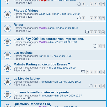
Réponses :
122
1
4
5
6
7
…
Photos & Vidéos
Dernier message par
Goss-Max
«
mer. 2 juin 2010 21:50
Réponses :
129
1
4
5
6
7
…
Retour
Dernier message par
MADS
«
sam. 12 déc. 2009 10:44
Réponses :
63
1
2
3
4
Live du Fay 2009, les courses vos impressions.
Dernier message par
MADS
«
dim. 22 nov. 2009 16:38
Réponses :
23
1
2
Les résultats
Dernier message par
Taf
«
lun. 16 nov. 2009 21:32
Réponses :
3
Matinée Karting au circuit de Bresse ?
Dernier message par
Pricer
«
lun. 16 nov. 2009 19:00
Réponses :
86
1
2
3
4
5
Le Live de la Live
Dernier message par
Franconen
«
lun. 16 nov. 2009 10:17
Réponses :
52
1
2
3
qui aura la meilleur vitesse de pointe ....
Dernier message par
Franconen
«
dim. 15 nov. 2009 10:37
Réponses :
11
Questions Réponses FAQ