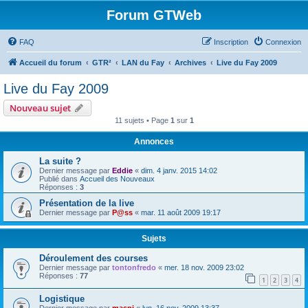
Forum GTWeb
FAQ
Inscription
Connexion
Accueil du forum
GTR²
LAN du Fay
Archives
Live du Fay 2009
Live du Fay 2009
Nouveau sujet
11 sujets • Page
1
sur
1
Annonces
La suite ?
Dernier message par
Eddie
«
dim. 4 janv. 2015 14:02
Publié dans
Accueil des Nouveaux
Réponses :
3
Présentation de la live
Dernier message par
P@ss
«
mar. 11 août 2009 19:17
Sujets
Déroulement des courses
Dernier message par
tontonfredo
«
mer. 18 nov. 2009 23:02
Réponses :
77
1
2
3
4
Logistique
Dernier message par
maspi
«
lun. 16 nov. 2009 13:37