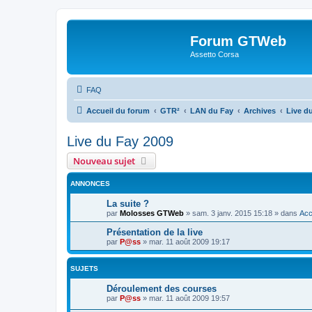
Forum GTWeb
Assetto Corsa
FAQ
Accueil du forum
GTR²
LAN du Fay
Archives
Live d
Live du Fay 2009
Nouveau sujet
ANNONCES
La suite ?
par
Molosses GTWeb
»
sam. 3 janv. 2015 15:18
» dans
Acc
Présentation de la live
par
P@ss
»
mar. 11 août 2009 19:17
SUJETS
Déroulement des courses
par
P@ss
»
mar. 11 août 2009 19:57