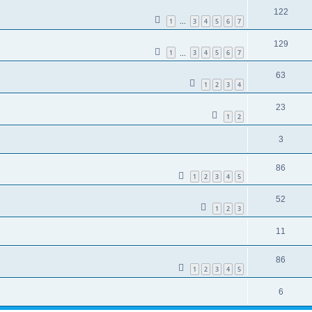
122
1
3
4
5
6
7
…
129
1
3
4
5
6
7
…
63
1
2
3
4
23
1
2
3
86
1
2
3
4
5
52
1
2
3
11
86
1
2
3
4
5
6