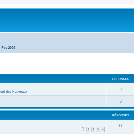
u Fay 2009
RÉPONSES
3
ueil des Nouveaux
0
RÉPONSES
77
1
2
3
4