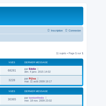
Inscription
Connexion
11 sujets • Page
1
sur
1
VUES
DERNIER MESSAGE
par
Eddie
68281
dim. 4 janv. 2015 14:02
par
P@ss
3228
mar. 11 août 2009 19:17
VUES
DERNIER MESSAGE
par
tontonfredo
30365
mer. 18 nov. 2009 23:02