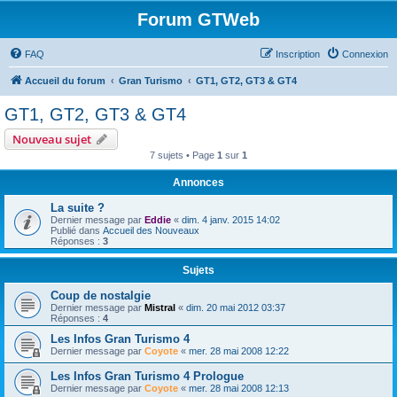
Forum GTWeb
FAQ
Inscription
Connexion
Accueil du forum
Gran Turismo
GT1, GT2, GT3 & GT4
GT1, GT2, GT3 & GT4
Nouveau sujet
7 sujets • Page
1
sur
1
Annonces
La suite ?
Dernier message par
Eddie
«
dim. 4 janv. 2015 14:02
Publié dans
Accueil des Nouveaux
Réponses :
3
Sujets
Coup de nostalgie
Dernier message par
Mistral
«
dim. 20 mai 2012 03:37
Réponses :
4
Les Infos Gran Turismo 4
Dernier message par
Coyote
«
mer. 28 mai 2008 12:22
Les Infos Gran Turismo 4 Prologue
Dernier message par
Coyote
«
mer. 28 mai 2008 12:13