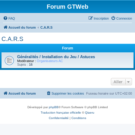
Forum GTWeb
FAQ
Inscription
Connexion
Accueil du forum
C.A.R.S
C.A.R.S
Forum
Généralités / Installation du Jeu / Astuces
Modérateur :
Organisateurs AC
Sujets :
16
Aller
Accueil du forum
Supprimer les cookies
Fuseau horaire sur
UTC+02:00
Développé par
phpBB
® Forum Software © phpBB Limited
Traduction française officielle
©
Qiaeru
Confidentialité
|
Conditions