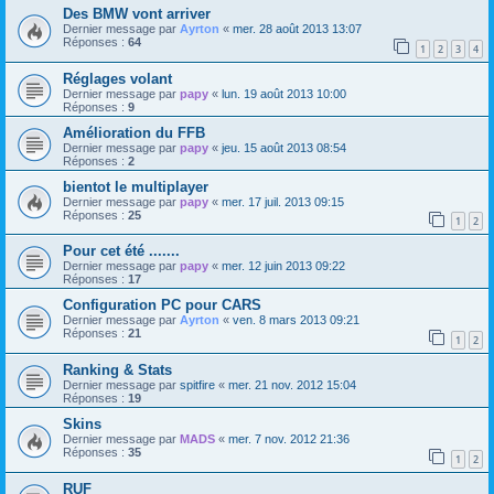
Des BMW vont arriver
Dernier message par
Ayrton
«
mer. 28 août 2013 13:07
Réponses :
64
1
2
3
4
Réglages volant
Dernier message par
papy
«
lun. 19 août 2013 10:00
Réponses :
9
Amélioration du FFB
Dernier message par
papy
«
jeu. 15 août 2013 08:54
Réponses :
2
bientot le multiplayer
Dernier message par
papy
«
mer. 17 juil. 2013 09:15
Réponses :
25
1
2
Pour cet été .......
Dernier message par
papy
«
mer. 12 juin 2013 09:22
Réponses :
17
Configuration PC pour CARS
Dernier message par
Ayrton
«
ven. 8 mars 2013 09:21
Réponses :
21
1
2
Ranking & Stats
Dernier message par
spitfire
«
mer. 21 nov. 2012 15:04
Réponses :
19
Skins
Dernier message par
MADS
«
mer. 7 nov. 2012 21:36
Réponses :
35
1
2
RUF