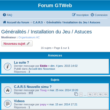
Forum GTWeb
FAQ
Inscription
Connexion
Accueil du forum
C.A.R.S
Généralités / Installation du Jeu / Astuces
Généralités / Installation du Jeu / Astuces
Modérateur :
Organisateurs AC
Nouveau sujet
16 sujets • Page
1
sur
1
Annonces
La suite ?
Dernier message par
Eddie
«
dim. 4 janv. 2015 14:02
Publié dans
Accueil des Nouveaux
Réponses :
3
Sujets
C.A.R.S Nouvelle simu ?
Dernier message par
Toug
«
mar. 25 nov. 2014 19:20
Réponses :
372
1
16
17
18
19
…
Videos
Dernier message par
papy
«
mar. 15 avr. 2014 17:21
Réponses :
1