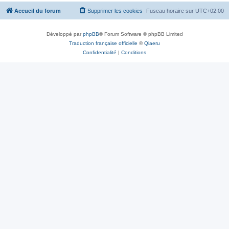
Accueil du forum
Supprimer les cookies
Fuseau horaire sur
UTC+02:00
Développé par
phpBB
® Forum Software © phpBB Limited
Traduction française officielle
©
Qiaeru
Confidentialité
|
Conditions