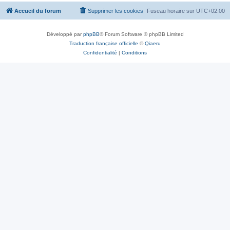
Accueil du forum
Supprimer les cookies
Fuseau horaire sur
UTC+02:00
Développé par
phpBB
® Forum Software © phpBB Limited
Traduction française officielle
©
Qiaeru
Confidentialité
|
Conditions