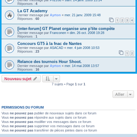
Réponses :
4
La GT Academy
Dernier message par
Ayrton
«
mer. 21 janv. 2009 15:48
Réponses :
60
1
2
3
4
[inter-forum] GT Planet organise une p'tite compète
Dernier message par
Franconen
«
dim. 26 oct. 2008 19:28
Réponses :
1
Concours GT5 à la fnac de Nantes
Dernier message par
ASACAD
«
mer. 4 juin 2008 10:53
Réponses :
23
1
2
Relance des tournois Hour Shoot.
Dernier message par
Ayrton
«
mer. 14 mai 2008 13:57
Réponses :
16
Nouveau sujet
7 sujets • Page
1
sur
1
Aller
PERMISSIONS DU FORUM
Vous
ne pouvez pas
publier de nouveaux sujets dans ce forum
Vous
ne pouvez pas
répondre aux sujets dans ce forum
Vous
ne pouvez pas
modifier vos messages dans ce forum
Vous
ne pouvez pas
supprimer vos messages dans ce forum
Vous
ne pouvez pas
transférer de pièces jointes dans ce forum