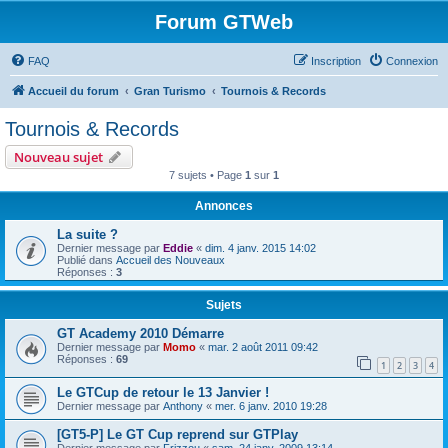
Forum GTWeb
FAQ
Inscription
Connexion
Accueil du forum
Gran Turismo
Tournois & Records
Tournois & Records
Nouveau sujet
7 sujets • Page
1
sur
1
Annonces
La suite ?
Dernier message par
Eddie
«
dim. 4 janv. 2015 14:02
Publié dans
Accueil des Nouveaux
Réponses :
3
Sujets
GT Academy 2010 Démarre
Dernier message par
Momo
«
mar. 2 août 2011 09:42
Réponses :
69
1
2
3
4
Le GTCup de retour le 13 Janvier !
Dernier message par
Anthony
«
mer. 6 janv. 2010 19:28
[GT5-P] Le GT Cup reprend sur GTPlay
Dernier message par
Frizzou
«
sam. 24 janv. 2009 13:14