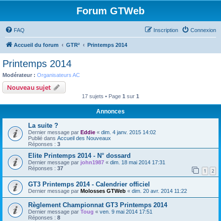
Forum GTWeb
FAQ
Inscription
Connexion
Accueil du forum
GTR²
Printemps 2014
Printemps 2014
Modérateur :
Organisateurs AC
Nouveau sujet
17 sujets • Page
1
sur
1
Annonces
La suite ?
Dernier message par
Eddie
«
dim. 4 janv. 2015 14:02
Publié dans
Accueil des Nouveaux
Réponses :
3
Elite Printemps 2014 - N° dossard
Dernier message par
john1987
«
dim. 18 mai 2014 17:31
Réponses :
37
1
2
GT3 Printemps 2014 - Calendrier officiel
Dernier message par
Molosses GTWeb
«
dim. 20 avr. 2014 11:22
Règlement Championnat GT3 Printemps 2014
Dernier message par
Toug
«
ven. 9 mai 2014 17:51
Réponses :
8