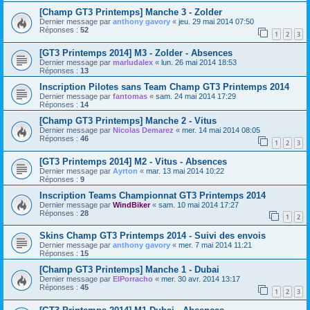
[Champ GT3 Printemps] Manche 3 - Zolder
Dernier message par
anthony gavory
«
jeu. 29 mai 2014 07:50
Réponses :
52
1
2
3
[GT3 Printemps 2014] M3 - Zolder - Absences
Dernier message par
marludalex
«
lun. 26 mai 2014 18:53
Réponses :
13
Inscription Pilotes sans Team Champ GT3 Printemps 2014
Dernier message par
fantomas
«
sam. 24 mai 2014 17:29
Réponses :
14
[Champ GT3 Printemps] Manche 2 - Vitus
Dernier message par
Nicolas Demarez
«
mer. 14 mai 2014 08:05
Réponses :
46
1
2
3
[GT3 Printemps 2014] M2 - Vitus - Absences
Dernier message par
Ayrton
«
mar. 13 mai 2014 10:22
Réponses :
9
Inscription Teams Championnat GT3 Printemps 2014
Dernier message par
WindBiker
«
sam. 10 mai 2014 17:27
Réponses :
28
1
2
Skins Champ GT3 Printemps 2014 - Suivi des envois
Dernier message par
anthony gavory
«
mer. 7 mai 2014 11:21
Réponses :
15
[Champ GT3 Printemps] Manche 1 - Dubai
Dernier message par
ElPorracho
«
mer. 30 avr. 2014 13:17
Réponses :
45
1
2
3