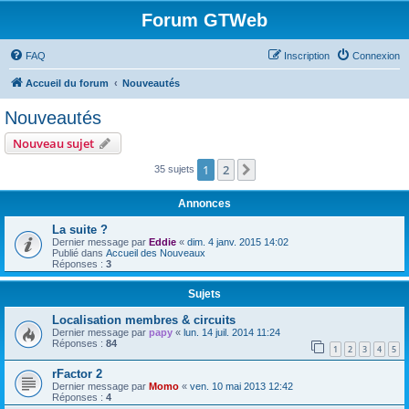
Forum GTWeb
FAQ
Inscription
Connexion
Accueil du forum
Nouveautés
Nouveautés
Nouveau sujet
1
2
Suivant
35 sujets
Annonces
La suite ?
Dernier message par
Eddie
«
dim. 4 janv. 2015 14:02
Publié dans
Accueil des Nouveaux
Réponses :
3
Sujets
Localisation membres & circuits
Dernier message par
papy
«
lun. 14 juil. 2014 11:24
Réponses :
84
1
2
3
4
5
rFactor 2
Dernier message par
Momo
«
ven. 10 mai 2013 12:42
Réponses :
4