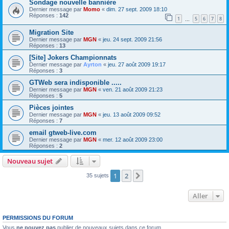
Sondage nouvelle bannière
Dernier message par
Momo
«
dim. 27 sept. 2009 18:10
Réponses :
142
1
5
6
7
8
…
Migration Site
Dernier message par
MGN
«
jeu. 24 sept. 2009 21:56
Réponses :
13
[Site] Jokers Championnats
Dernier message par
Ayrton
«
jeu. 27 août 2009 19:17
Réponses :
3
GTWeb sera indisponible .....
Dernier message par
MGN
«
ven. 21 août 2009 21:23
Réponses :
5
Pièces jointes
Dernier message par
MGN
«
jeu. 13 août 2009 09:52
Réponses :
7
email gtweb-live.com
Dernier message par
MGN
«
mer. 12 août 2009 23:00
Réponses :
2
Nouveau sujet
1
2
Suivant
35 sujets
Aller
PERMISSIONS DU FORUM
Vous
ne pouvez pas
publier de nouveaux sujets dans ce forum