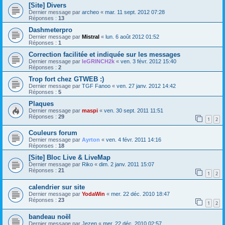
[Site] Divers
Dernier message par
archeo
«
mar. 11 sept. 2012 07:28
Réponses :
13
Dashmeterpro
Dernier message par
Mistral
«
lun. 6 août 2012 01:52
Réponses :
1
Correction facilitée et indiquée sur les messages
Dernier message par
leGRINCH2k
«
ven. 3 févr. 2012 15:40
Réponses :
2
Trop fort chez GTWEB :)
Dernier message par
TGF Fanoo
«
ven. 27 janv. 2012 14:42
Réponses :
5
Plaques
Dernier message par
maspi
«
ven. 30 sept. 2011 11:51
Réponses :
29
1
2
Couleurs forum
Dernier message par
Ayrton
«
ven. 4 févr. 2011 14:16
Réponses :
18
[Site] Bloc Live & LiveMap
Dernier message par
Riko
«
dim. 2 janv. 2011 15:07
Réponses :
21
1
2
calendrier sur site
Dernier message par
YodaWin
«
mer. 22 déc. 2010 18:47
Réponses :
23
1
2
bandeau noël
Dernier message par
Jezen
«
mer. 22 déc. 2010 02:57