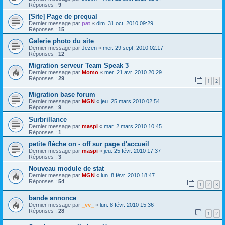
Réponses :
9
[Site] Page de prequal
Dernier message par
pat
«
dim. 31 oct. 2010 09:29
Réponses :
15
Galerie photo du site
Dernier message par
Jezen
«
mer. 29 sept. 2010 02:17
Réponses :
12
Migration serveur Team Speak 3
Dernier message par
Momo
«
mer. 21 avr. 2010 20:29
Réponses :
29
1
2
Migration base forum
Dernier message par
MGN
«
jeu. 25 mars 2010 02:54
Réponses :
9
Surbrillance
Dernier message par
maspi
«
mar. 2 mars 2010 10:45
Réponses :
1
petite flèche on - off sur page d'accueil
Dernier message par
maspi
«
jeu. 25 févr. 2010 17:37
Réponses :
3
Nouveau module de stat
Dernier message par
MGN
«
lun. 8 févr. 2010 18:47
Réponses :
54
1
2
3
bande annonce
Dernier message par
_vv_
«
lun. 8 févr. 2010 15:36
Réponses :
28
1
2