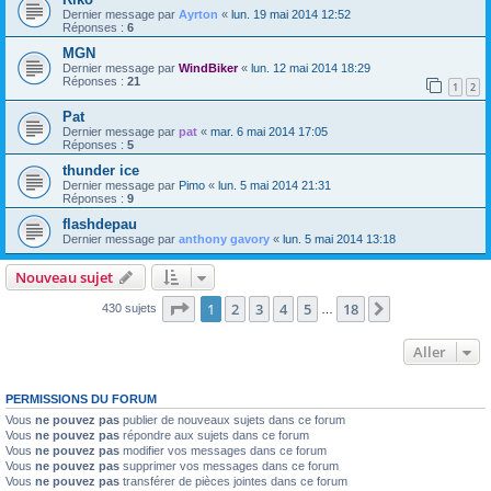
Dernier message par
Ayrton
«
lun. 19 mai 2014 12:52
Réponses :
6
MGN
Dernier message par
WindBiker
«
lun. 12 mai 2014 18:29
Réponses :
21
1
2
Pat
Dernier message par
pat
«
mar. 6 mai 2014 17:05
Réponses :
5
thunder ice
Dernier message par
Pimo
«
lun. 5 mai 2014 21:31
Réponses :
9
flashdepau
Dernier message par
anthony gavory
«
lun. 5 mai 2014 13:18
Nouveau sujet
Page
1
sur
18
1
2
3
4
5
18
Suivant
430 sujets
…
Aller
PERMISSIONS DU FORUM
Vous
ne pouvez pas
publier de nouveaux sujets dans ce forum
Vous
ne pouvez pas
répondre aux sujets dans ce forum
Vous
ne pouvez pas
modifier vos messages dans ce forum
Vous
ne pouvez pas
supprimer vos messages dans ce forum
Vous
ne pouvez pas
transférer de pièces jointes dans ce forum