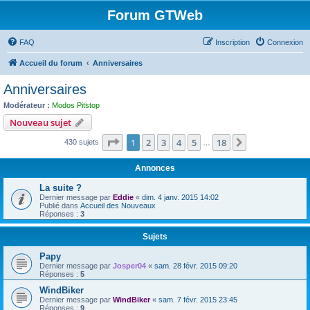
Forum GTWeb
FAQ
Inscription
Connexion
Accueil du forum
Anniversaires
Anniversaires
Modérateur :
Modos Pitstop
Nouveau sujet
Page
1
sur
18
1
2
3
4
5
18
Suivant
430 sujets
…
Annonces
La suite ?
Dernier message par
Eddie
«
dim. 4 janv. 2015 14:02
Publié dans
Accueil des Nouveaux
Réponses :
3
Sujets
Papy
Dernier message par
Josper04
«
sam. 28 févr. 2015 09:20
Réponses :
5
WindBiker
Dernier message par
WindBiker
«
sam. 7 févr. 2015 23:45
Réponses :
9