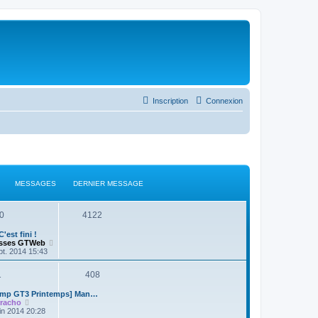
Inscription
Connexion
MESSAGES
DERNIER MESSAGE
0
4122
C'est fini !
C
sses GTWeb
o
pt. 2014 15:43
n
s
1
408
u
l
t
amp GT3 Printemps] Man…
C
e
rracho
o
r
uin 2014 20:28