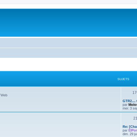
SUJETS
17
GTWeb
GTR2.... 
par
Molo
mer. 3 se
2
Re: [Ch
par
ElPo
dim. 29 j