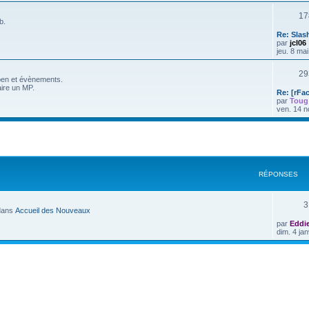
17
b.
Re: Slas
par
jcl06
jeu. 8 ma
29
en et évènements.
aire un MP.
Re: [rFa
par
Toug
ven. 14 n
RÉPONSES
3
dans
Accueil des Nouveaux
par
Eddi
dim. 4 ja