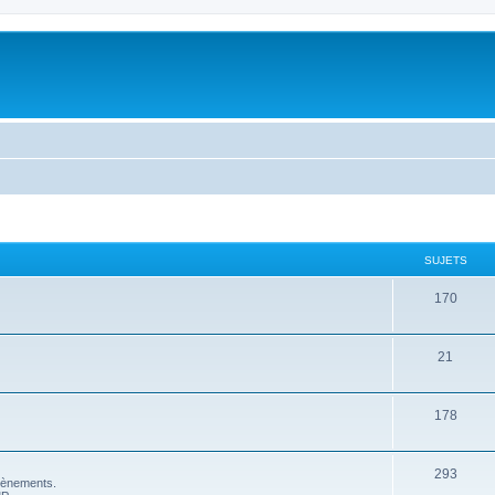
SUJETS
170
21
178
293
vènements.