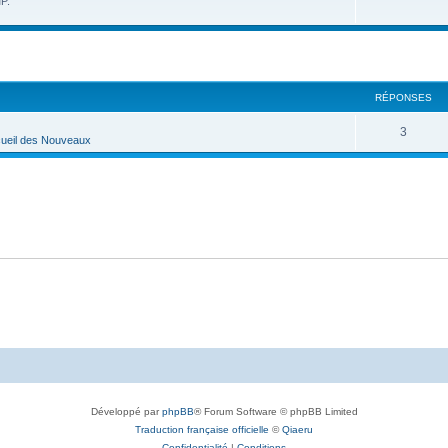
MP.
RÉPONSES
3
ueil des Nouveaux
Développé par
phpBB
® Forum Software © phpBB Limited
Traduction française officielle
©
Qiaeru
Confidentialité
|
Conditions