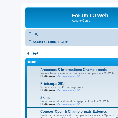
Forum GTWeb
Assetto Corsa
FAQ
Accueil du forum
GTR²
GTR²
FORUM
Annonces & Informations Championnats
Informations communes à tous les championnats GTWeb
Modérateur :
Organisateurs AC
Printemps 2014
5 manches en GT3 au programme
Modérateur :
Organisateurs AC
Skins
Présentation des skins des équipes et pilotes GTWeb.
Modérateur :
Organisateurs AC
Courses Open & Championnats Externes
Postez vos annonces de championnats, courses Open et é