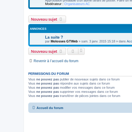
Approbation préalable d'un admin avant de poster. Faire un 
Modérateur :
Organisateurs AC
Nouveau sujet
ANNONCES
La suite ?
par
Molosses GTWeb
»
sam. 3 janv. 2015 15:18
» dans
Acc
Nouveau sujet
Revenir à l’accueil du forum
PERMISSIONS DU FORUM
Vous
ne pouvez pas
publier de nouveaux sujets dans ce forum
Vous
ne pouvez pas
répondre aux sujets dans ce forum
Vous
ne pouvez pas
modifier vos messages dans ce forum
Vous
ne pouvez pas
supprimer vos messages dans ce forum
Vous
ne pouvez pas
transférer de pièces jointes dans ce forum
Accueil du forum