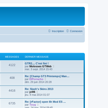
Inscription
Connexion
MESSAGES
DERNIER MESSAGE
GTR2.... C'est fini !
4122
C
par
Molosses GTWeb
o
mer. 3 sept. 2014 15:43
n
s
Re: [Champ GT3 Printemps] Man…
408
u
C
par
ElPorracho
l
o
dim. 29 juin 2014 20:28
t
n
e
s
Re: Slash's Skins 2013
r
4416
u
C
par
jcl06
l
l
o
jeu. 8 mai 2014 01:07
e
t
n
d
e
s
e
Re: [rFactor] open 6h Mod ES …
r
6735
u
r
C
par
Toug
l
l
n
o
ven. 14 nov. 2014 09:45
e