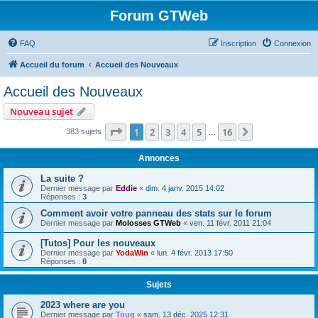
Forum GTWeb
FAQ
Inscription
Connexion
Accueil du forum
Accueil des Nouveaux
Accueil des Nouveaux
Nouveau sujet
Page
1
sur
16
1
2
3
4
5
16
Suivant
383 sujets
…
Annonces
La suite ?
Dernier message par
Eddie
«
dim. 4 janv. 2015 14:02
Réponses :
3
Comment avoir votre panneau des stats sur le forum
Dernier message par
Molosses GTWeb
«
ven. 11 févr. 2011 21:04
[Tutos] Pour les nouveaux
Dernier message par
YodaWin
«
lun. 4 févr. 2013 17:50
Réponses :
8
Sujets
2023 where are you
Dernier message par
Toug
«
sam. 13 déc. 2025 12:31