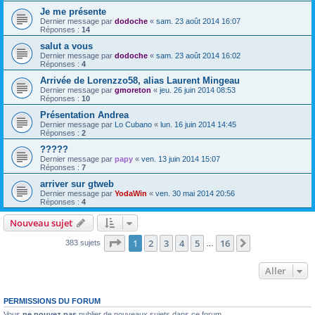
Je me présente
Dernier message par
dodoche
«
sam. 23 août 2014 16:07
Réponses :
14
salut a vous
Dernier message par
dodoche
«
sam. 23 août 2014 16:02
Réponses :
4
Arrivée de Lorenzzo58, alias Laurent Mingeau
Dernier message par
gmoreton
«
jeu. 26 juin 2014 08:53
Réponses :
10
Présentation Andrea
Dernier message par
Lo Cubano
«
lun. 16 juin 2014 14:45
Réponses :
2
?????
Dernier message par
papy
«
ven. 13 juin 2014 15:07
Réponses :
7
arriver sur gtweb
Dernier message par
YodaWin
«
ven. 30 mai 2014 20:56
Réponses :
4
Nouveau sujet
Page
1
sur
16
1
2
3
4
5
16
Suivant
383 sujets
…
Aller
PERMISSIONS DU FORUM
Vous
ne pouvez pas
publier de nouveaux sujets dans ce forum