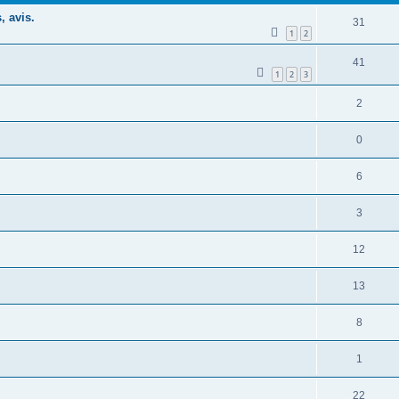
, avis.
31
1
2
41
1
2
3
2
0
6
3
12
13
8
1
22