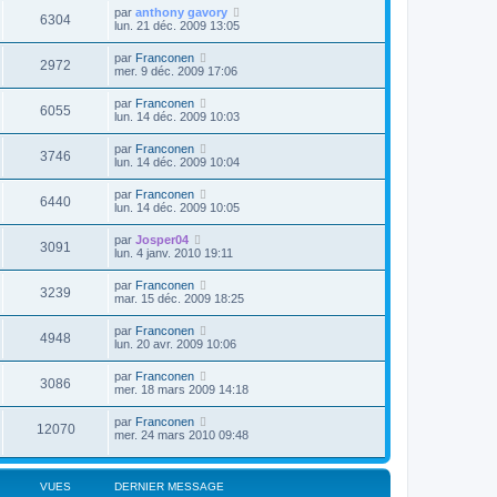
par
anthony gavory
6304
lun. 21 déc. 2009 13:05
par
Franconen
2972
mer. 9 déc. 2009 17:06
par
Franconen
6055
lun. 14 déc. 2009 10:03
par
Franconen
3746
lun. 14 déc. 2009 10:04
par
Franconen
6440
lun. 14 déc. 2009 10:05
par
Josper04
3091
lun. 4 janv. 2010 19:11
par
Franconen
3239
mar. 15 déc. 2009 18:25
par
Franconen
4948
lun. 20 avr. 2009 10:06
par
Franconen
3086
mer. 18 mars 2009 14:18
par
Franconen
12070
mer. 24 mars 2010 09:48
VUES
DERNIER MESSAGE