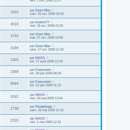
dim. 1 nov. 2009 11:07
par
Goss-Max
3352
sam. 31 oct. 2009 20:42
par
kooken77
4018
mer. 28 oct. 2009 22:03
par
Goss-Max
3755
mar. 27 oct. 2009 19:00
par
Goss-Max
3194
sam. 17 oct. 2009 11:20
par
MADS
2305
lun. 17 août 2009 13:34
par
Franconen
2368
lun. 29 juin 2009 08:29
par
Franconen
9564
lun. 22 juin 2009 11:13
par
MADS
3242
mer. 20 mai 2009 13:04
par
Phylantropy
2738
sam. 16 mai 2009 12:19
par
MADS
2220
ven. 1 mai 2009 12:23