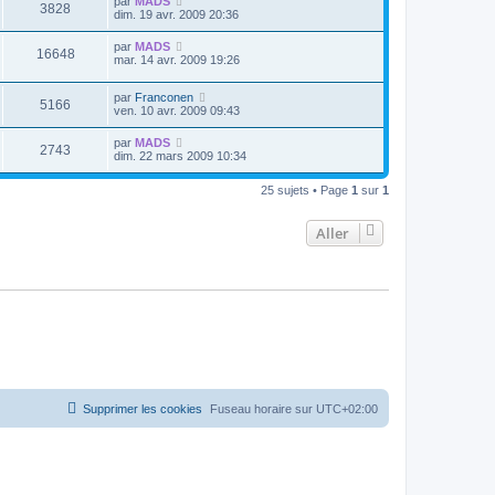
par
MADS
3828
dim. 19 avr. 2009 20:36
par
MADS
16648
mar. 14 avr. 2009 19:26
par
Franconen
5166
ven. 10 avr. 2009 09:43
par
MADS
2743
dim. 22 mars 2009 10:34
25 sujets • Page
1
sur
1
Aller
Supprimer les cookies
Fuseau horaire sur
UTC+02:00