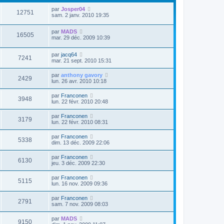
par
Josper04
12751
sam. 2 janv. 2010 19:35
par
MADS
16505
mar. 29 déc. 2009 10:39
par
jacq64
7241
mar. 21 sept. 2010 15:31
par
anthony gavory
2429
lun. 26 avr. 2010 10:18
par
Franconen
3948
lun. 22 févr. 2010 20:48
par
Franconen
3179
lun. 22 févr. 2010 08:31
par
Franconen
5338
dim. 13 déc. 2009 22:06
par
Franconen
6130
jeu. 3 déc. 2009 22:30
par
Franconen
5115
lun. 16 nov. 2009 09:36
par
Franconen
2791
sam. 7 nov. 2009 08:03
par
MADS
9150