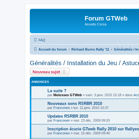
Forum GTWeb
Assetto Corsa
FAQ
Accueil du forum
Richard Burns Rally '11
Généralités / I
Généralités / Installation du Jeu / Astuc
Nouveau sujet
ANNONCES
La suite ?
par
Molosses GTWeb
»
sam. 3 janv. 2015 15:18
» dans
Acc
Nouveaux sons RSRBR 2010
par
Franconen
»
lun. 11 janv. 2010 10:37
Updates RSRBR 2010
par
Franconen
»
mer. 23 déc. 2009 09:03
Inscription écurie GTweb Rally 2010 sur Rallye
par
Franconen
»
mar. 15 déc. 2009 09:40