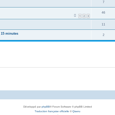
7
46
1
2
3
11
s 15 minutes
2
Développé par
phpBB
® Forum Software © phpBB Limited
Traduction française officielle
©
Qiaeru