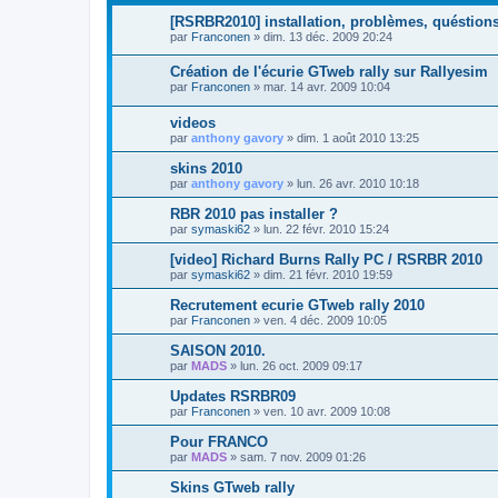
[RSRBR2010] installation, problèmes, quéstions
par
Franconen
»
dim. 13 déc. 2009 20:24
Création de l'écurie GTweb rally sur Rallyesim
par
Franconen
»
mar. 14 avr. 2009 10:04
videos
par
anthony gavory
»
dim. 1 août 2010 13:25
skins 2010
par
anthony gavory
»
lun. 26 avr. 2010 10:18
RBR 2010 pas installer ?
par
symaski62
»
lun. 22 févr. 2010 15:24
[video] Richard Burns Rally PC / RSRBR 2010
par
symaski62
»
dim. 21 févr. 2010 19:59
Recrutement ecurie GTweb rally 2010
par
Franconen
»
ven. 4 déc. 2009 10:05
SAISON 2010.
par
MADS
»
lun. 26 oct. 2009 09:17
Updates RSRBR09
par
Franconen
»
ven. 10 avr. 2009 10:08
Pour FRANCO
par
MADS
»
sam. 7 nov. 2009 01:26
Skins GTweb rally