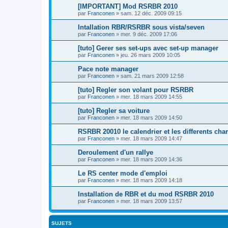
[IMPORTANT] Mod RSRBR 2010
par
Franconen
»
sam. 12 déc. 2009 09:15
Intallation RBR/RSRBR sous vista/seven
par
Franconen
»
mer. 9 déc. 2009 17:06
[tuto] Gerer ses set-ups avec set-up manager
par
Franconen
»
jeu. 26 mars 2009 10:05
Pace note manager
par
Franconen
»
sam. 21 mars 2009 12:58
[tuto] Regler son volant pour RSRBR
par
Franconen
»
mer. 18 mars 2009 14:55
[tuto] Regler sa voiture
par
Franconen
»
mer. 18 mars 2009 14:50
RSRBR 20010 le calendrier et les differents ch
par
Franconen
»
mer. 18 mars 2009 14:47
Deroulement d'un rallye
par
Franconen
»
mer. 18 mars 2009 14:36
Le RS center mode d'emploi
par
Franconen
»
mer. 18 mars 2009 14:18
Installation de RBR et du mod RSRBR 2010
par
Franconen
»
mer. 18 mars 2009 13:57
SUJETS