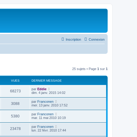
Inscription
Connexion
25 sujets • Page
1
sur
1
VUES
DERNIER MESSAGE
par
Eddie
68273
dim. 4 janv. 2015 14:02
par
Franconen
3088
mer. 13 janv. 2010 17:52
par
Franconen
5380
mar. 11 mai 2010 10:19
par
Franconen
23478
lun. 22 févr. 2010 17:44