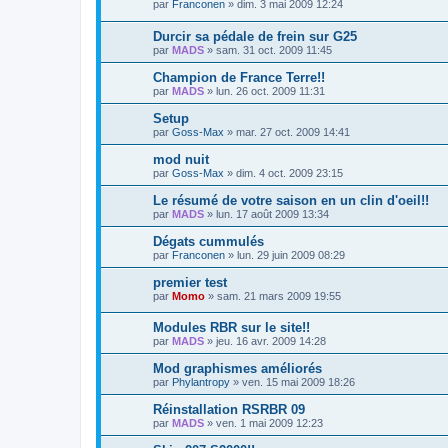
par
Franconen
»
dim. 3 mai 2009 12:24
Durcir sa pédale de frein sur G25
par
MADS
»
sam. 31 oct. 2009 11:45
Champion de France Terre!!
par
MADS
»
lun. 26 oct. 2009 11:31
Setup
par
Goss-Max
»
mar. 27 oct. 2009 14:41
mod nuit
par
Goss-Max
»
dim. 4 oct. 2009 23:15
Le résumé de votre saison en un clin d'oeil!!
par
MADS
»
lun. 17 août 2009 13:34
Dégats cummulés
par
Franconen
»
lun. 29 juin 2009 08:29
premier test
par
Momo
»
sam. 21 mars 2009 19:55
Modules RBR sur le site!!
par
MADS
»
jeu. 16 avr. 2009 14:28
Mod graphismes améliorés
par
Phylantropy
»
ven. 15 mai 2009 18:26
Réinstallation RSRBR 09
par
MADS
»
ven. 1 mai 2009 12:23