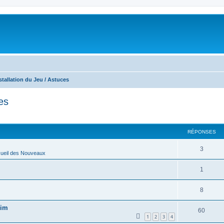
nstallation du Jeu / Astuces
es
RÉPONSES
3
ueil des Nouveaux
1
8
sim
60
1
2
3
4