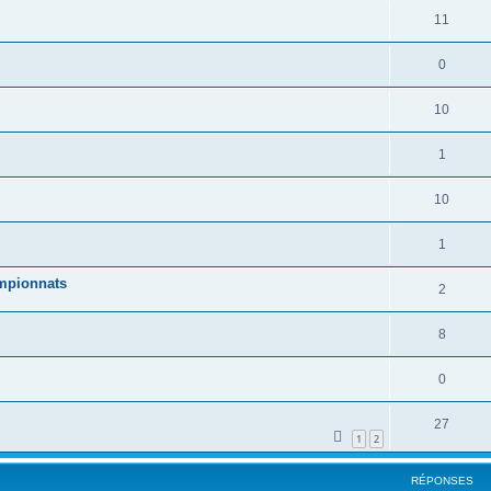
11
0
10
1
10
1
ampionnats
2
8
0
27
1
2
RÉPONSES