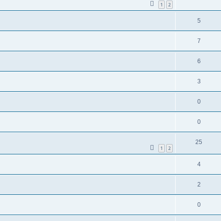
1
2
5
7
6
3
0
0
25
1
2
4
2
0