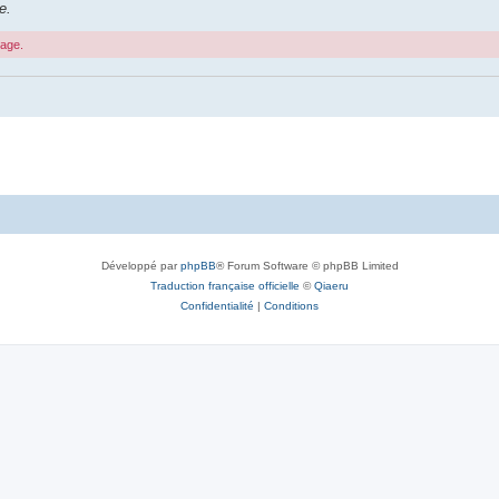
e.
sage.
Développé par
phpBB
® Forum Software © phpBB Limited
Traduction française officielle
©
Qiaeru
Confidentialité
|
Conditions