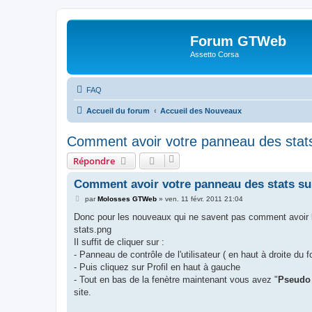
Forum GTWeb
Assetto Corsa
FAQ
Accueil du forum
Accueil des Nouveaux
Comment avoir votre panneau des stats
Répondre
Comment avoir votre panneau des stats su
M
par
Molosses GTWeb
»
ven. 11 févr. 2011 21:04
e
s
Donc pour les nouveaux qui ne savent pas comment avoir 
s
stats.png
a
g
Il suffit de cliquer sur :
e
- Panneau de contrôle de l'utilisateur ( en haut à droite du f
- Puis cliquez sur Profil en haut à gauche
- Tout en bas de la fenètre maintenant vous avez "
Pseudo 
site.