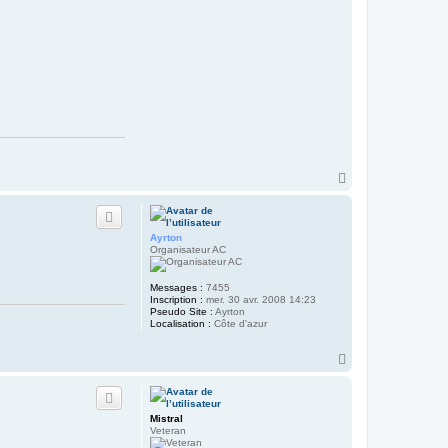
H
a
u
t
Ayrton
Organisateur AC
Messages :
7455
Inscription :
mer. 30 avr. 2008 14:23
Pseudo Site :
Ayrton
Localisation :
Côte d'azur
H
a
u
t
Mistral
Veteran