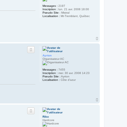
Messages :
2197
Inscription :
lun. 21 avr. 2008 18:00
Pseudo Site :
Mistral
Localisation :
Mt-Tremblant, Québec
H
a
u
t
Ayrton
Organisateur AC
Messages :
7455
Inscription :
mer. 30 avr. 2008 14:23
Pseudo Site :
Ayrton
Localisation :
Côte d'azur
H
a
u
t
Riko
Hardcore