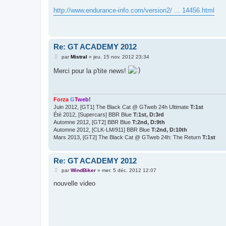
a
g
http://www.endurance-info.com/version2/ ... 14456.html
e
Re: GT ACADEMY 2012
M
par
Mistral
»
jeu. 15 nov. 2012 23:34
e
s
Merci pour la p'tite news!
s
a
g
e
Forza
G
T
web
!
Juin 2012, [GT1] The Black Cat @ GTweb 24h Ultimate
T:1st
Été 2012, [Supercars] BBR Blue
T:1st, D:3rd
Automne 2012, [GT2] BBR Blue
T:2nd, D:9th
Automne 2012, [CLK-LM/911] BBR Blue
T:2nd, D:10th
Mars 2013, [GT2] The Black Cat @ GTweb 24h: The Return
T:1st
Re: GT ACADEMY 2012
M
par
WindBiker
»
mer. 5 déc. 2012 12:07
e
s
nouvelle video
s
a
g
e