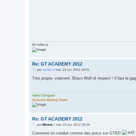
62 méfie te
Re: GT ACADEMY 2012
M
par
Ayrton
»
mar. 23 oct. 2012 18:51
e
s
Très propre, vraiment. Bravo Wolf et respect ! Il faut la g
s
a
g
e
Valeu Obrigado
Autosim Racing Team
Re: GT ACADEMY 2012
M
par
Mistral
»
mar. 23 oct. 2012 20:28
e
s
Comment on conduit comme des porcs sur GTR2!
s