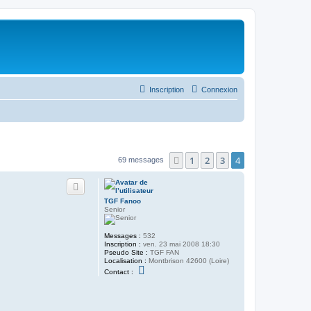
Inscription
Connexion
1
2
3
4
Précédent
69 messages
TGF Fanoo
Senior
Messages :
532
Inscription :
ven. 23 mai 2008 18:30
Pseudo Site :
TGF FAN
Localisation :
Montbrison 42600 (Loire)
C
Contact :
o
n
t
a
c