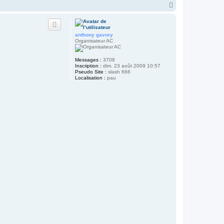
H
a
u
t
anthony gavory
Organisateur AC
Messages :
3708
Inscription :
dim. 23 août 2009 10:57
Pseudo Site :
slash 666
Localisation :
pau