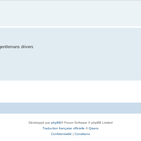
gentlemans drivers
Développé par
phpBB
® Forum Software © phpBB Limited
Traduction française officielle
©
Qiaeru
Confidentialité
|
Conditions