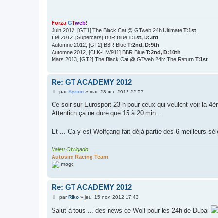
a
g
e
Forza
G
T
web
!
Juin 2012, [GT1] The Black Cat @ GTweb 24h Ultimate
T:1st
Été 2012, [Supercars] BBR Blue
T:1st, D:3rd
Automne 2012, [GT2] BBR Blue
T:2nd, D:9th
Automne 2012, [CLK-LM/911] BBR Blue
T:2nd, D:10th
Mars 2013, [GT2] The Black Cat @ GTweb 24h: The Return
T:1st
Re: GT ACADEMY 2012
M
par
Ayrton
»
mar. 23 oct. 2012 22:57
e
s
Ce soir sur Eurosport 23 h pour ceux qui veulent voir la 
s
Attention ça ne dure que 15 à 20 min ...
a
g
e
Et ... Ca y est Wolfgang fait déjà partie des 6 meilleurs s
Valeu Obrigado
Autosim Racing Team
Re: GT ACADEMY 2012
M
par
Riko
»
jeu. 15 nov. 2012 17:43
e
s
Salut à tous ... des news de Wolf pour les 24h de Dubai
s