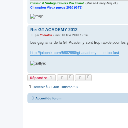
Classic & Vintage Drivers Pro Team1
(Masse-Carey-Miquel )
Champion Vieux pneus 2010 (GT2)
Re: GT ACADEMY 2012
M
par
YodaWin
»
mer. 13 févr. 2013 19:14
e
s
Les gagnants de la GT Academy sont trop rapide pour les 
s
a
g
http://jalopnik.com/5982998/gt-academy- ... e-too-fast
e
Répondre
Revenir à « Gran Turismo 5 »
Accueil du forum