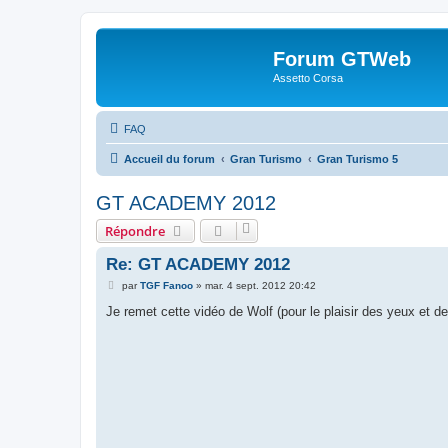
Forum GTWeb
Assetto Corsa
FAQ
Accueil du forum
Gran Turismo
Gran Turismo 5
GT ACADEMY 2012
Répondre
Re: GT ACADEMY 2012
M
par
TGF Fanoo
»
mar. 4 sept. 2012 20:42
e
s
Je remet cette vidéo de Wolf (pour le plaisir des yeux et des
s
a
g
e