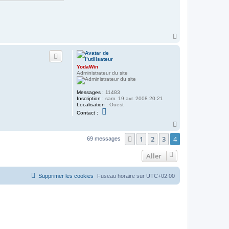
H
a
u
t
YodaWin
Administrateur du site
Messages :
11483
Inscription :
sam. 19 avr. 2008 20:21
Localisation :
Ouest
C
Contact :
o
n
H
t
a
a
1
2
3
4
Précédent
u
69 messages
c
t
t
e
Aller
r
Y
o
Supprimer les cookies
Fuseau horaire sur
UTC+02:00
d
a
W
i
n