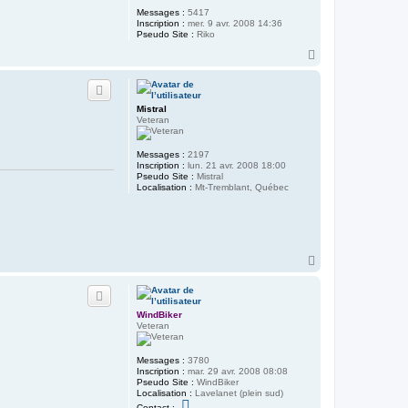
Messages :
5417
Inscription :
mer. 9 avr. 2008 14:36
Pseudo Site :
Riko
H
a
u
t
Mistral
Veteran
Messages :
2197
Inscription :
lun. 21 avr. 2008 18:00
Pseudo Site :
Mistral
Localisation :
Mt-Tremblant, Québec
H
a
u
t
WindBiker
Veteran
Messages :
3780
Inscription :
mar. 29 avr. 2008 08:08
Pseudo Site :
WindBiker
Localisation :
Lavelanet (plein sud)
C
Contact :