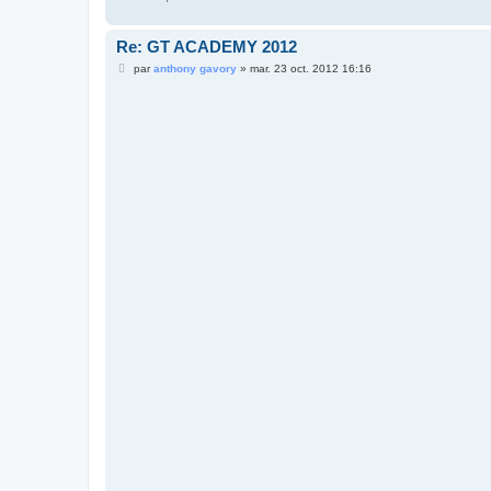
Re: GT ACADEMY 2012
M
par
anthony gavory
»
mar. 23 oct. 2012 16:16
e
s
s
a
g
e