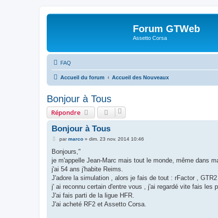
Forum GTWeb
Assetto Corsa
FAQ
Accueil du forum
Accueil des Nouveaux
Bonjour à Tous
Répondre
Bonjour à Tous
M
par
marco
»
dim. 23 nov. 2014 10:46
e
s
Bonjours,"
s
je m'appelle Jean-Marc mais tout le monde, même dans ma 
a
g
j'ai 54 ans j'habite Reims.
e
J'adore la simulation , alors je fais de tout : rFactor , GTR
j' ai reconnu certain d'entre vous , j'ai regardé vite fais les
J'ai fais parti de la ligue HFR.
J'ai acheté RF2 et Assetto Corsa.