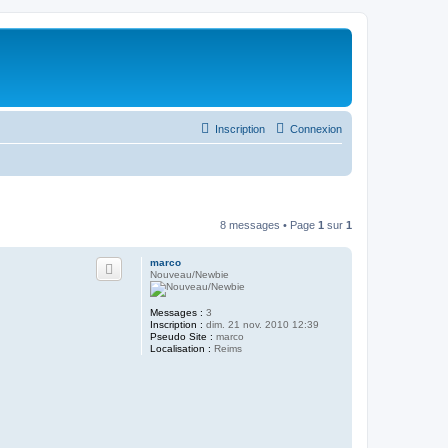
Inscription
Connexion
8 messages • Page
1
sur
1
marco
Nouveau/Newbie
Messages :
3
Inscription :
dim. 21 nov. 2010 12:39
Pseudo Site :
marco
Localisation :
Reims