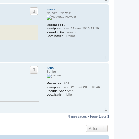
a
u
marco
t
Nouveau/Newbie
Messages :
3
Inscription :
dim. 21 nov. 2010 12:39
Pseudo Site :
marco
Localisation :
Reims
H
a
u
Arno
t
Senior
Messages :
689
Inscription :
ven. 21 août 2009 13:46
Pseudo Site :
Arno
Localisation :
Lille
H
a
8 messages • Page
1
sur
1
u
t
Aller