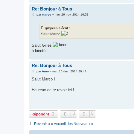
Re: Bonjour à Tous
M
par
marco
»
mer. 26 nov. 2014 16:51
e
s
s
gilgreen a écrit :
a
g
Salut Marco
e
Salut Gilles
à bientôt
Re: Bonjour à Tous
M
par
Arno
»
mer. 10 déc. 2014 20:48
e
s
Salut Marco !
s
a
g
Heureux de te revoir ici !
e
Répondre
Revenir à « Accueil des Nouveaux »