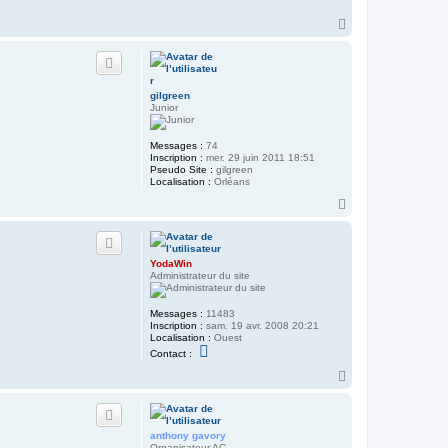
H
a
u
t
gilgreen
Junior
Messages :
74
Inscription :
mer. 29 juin 2011 18:51
Pseudo Site :
gilgreen
Localisation :
Orléans
H
a
u
t
YodaWin
Administrateur du site
Messages :
11483
Inscription :
sam. 19 avr. 2008 20:21
Localisation :
Ouest
C
Contact :
o
n
H
t
a
a
u
c
t
t
e
anthony gavory
r
Organisateur AC