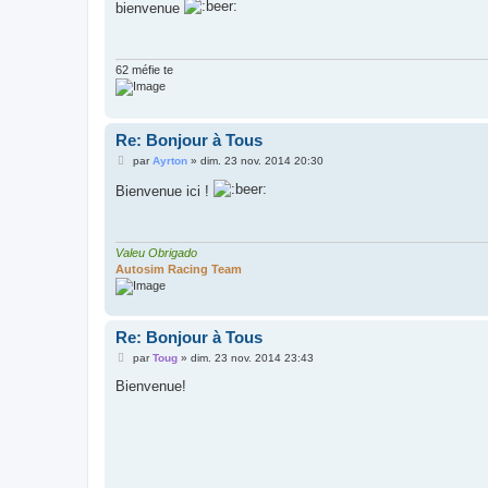
s
bienvenue
s
a
g
e
62 méfie te
Re: Bonjour à Tous
M
par
Ayrton
»
dim. 23 nov. 2014 20:30
e
s
Bienvenue ici !
s
a
g
e
Valeu Obrigado
Autosim Racing Team
Re: Bonjour à Tous
M
par
Toug
»
dim. 23 nov. 2014 23:43
e
s
Bienvenue!
s
a
g
e