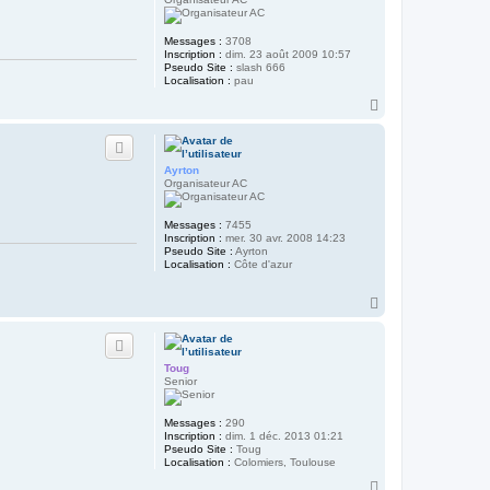
Y
o
d
Messages :
3708
a
Inscription :
dim. 23 août 2009 10:57
W
Pseudo Site :
slash 666
i
Localisation :
pau
n
H
a
u
t
Ayrton
Organisateur AC
Messages :
7455
Inscription :
mer. 30 avr. 2008 14:23
Pseudo Site :
Ayrton
Localisation :
Côte d'azur
H
a
u
t
Toug
Senior
Messages :
290
Inscription :
dim. 1 déc. 2013 01:21
Pseudo Site :
Toug
Localisation :
Colomiers, Toulouse
H