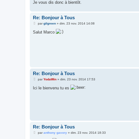
Je vous dis donc à bientôt.
Re: Bonjour à Tous
M
par
gilgreen
»
dim. 23 nov. 2014 14:08
e
s
Salut Marco
s
a
g
e
Re: Bonjour à Tous
M
par
YodaWin
»
dim. 23 nov. 2014 17:53
e
s
Ici le bienvenu tu es
s
a
g
e
Re: Bonjour à Tous
M
par
anthony gavory
»
dim. 23 nov. 2014 18:33
e