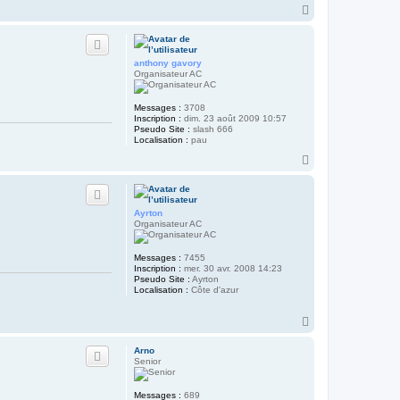
H
t
e
a
r
u
R
t
o
anthony gavory
n
Organisateur AC
a
n
T
a
Messages :
3708
u
Inscription :
dim. 23 août 2009 10:57
g
Pseudo Site :
slash 666
e
Localisation :
pau
r
H
o
n
a
u
t
Ayrton
Organisateur AC
Messages :
7455
Inscription :
mer. 30 avr. 2008 14:23
Pseudo Site :
Ayrton
Localisation :
Côte d'azur
H
a
u
Arno
t
Senior
Messages :
689