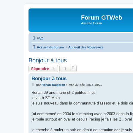
Forum GTWeb
Assetto Corsa
FAQ
Accueil du forum
Accueil des Nouveaux
Bonjour à tous
Répondre
Bonjour à tous
M
par
Ronan Taugeron
»
mar. 30 déc. 2014 18:22
e
s
Ronan,39 ans,marié et 2 petites filles
s
je vis à ST Malo
a
g
je suis nouveau dans la communauté d'asseto et je dois dir
e
j'ai commencé en 2004 le simracing avec nr2003 dans la lig
je roule surtout en oval et depuis iracing je fais les 2 , ova
je cherche à rouler un soir en début de semaine car je sui