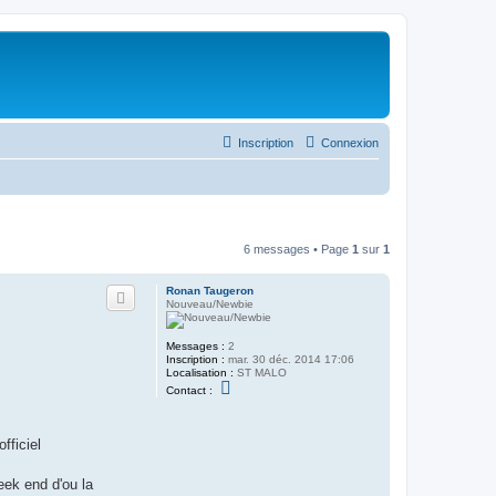
Inscription
Connexion
6 messages • Page
1
sur
1
Ronan Taugeron
Nouveau/Newbie
Messages :
2
Inscription :
mar. 30 déc. 2014 17:06
Localisation :
ST MALO
C
Contact :
o
n
t
a
fficiel
c
t
e
eek end d'ou la
r