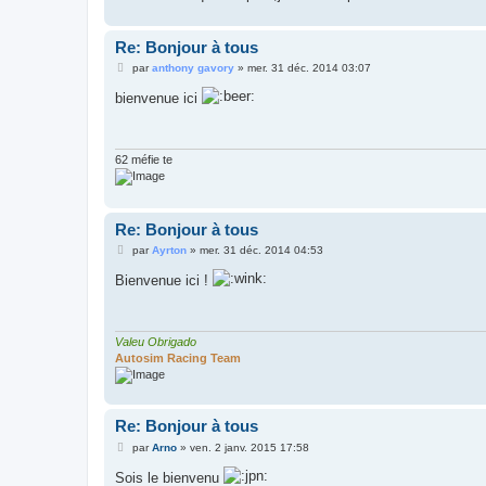
Re: Bonjour à tous
M
par
anthony gavory
»
mer. 31 déc. 2014 03:07
e
s
bienvenue ici
s
a
g
e
62 méfie te
Re: Bonjour à tous
M
par
Ayrton
»
mer. 31 déc. 2014 04:53
e
s
Bienvenue ici !
s
a
g
e
Valeu Obrigado
Autosim Racing Team
Re: Bonjour à tous
M
par
Arno
»
ven. 2 janv. 2015 17:58
e
s
Sois le bienvenu
s