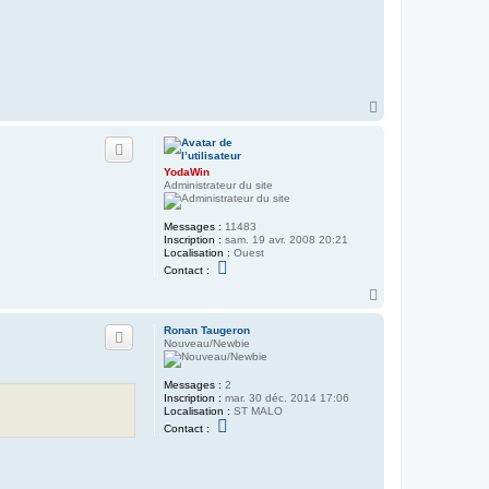
R
o
n
a
n
T
a
u
H
g
a
e
u
r
t
o
n
YodaWin
Administrateur du site
Messages :
11483
Inscription :
sam. 19 avr. 2008 20:21
Localisation :
Ouest
C
Contact :
o
n
H
t
a
a
u
Ronan Taugeron
c
t
Nouveau/Newbie
t
e
r
Y
Messages :
2
o
Inscription :
mar. 30 déc. 2014 17:06
d
Localisation :
ST MALO
a
C
Contact :
W
o
i
n
n
t
a
c