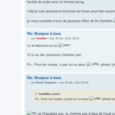
facilité de rouler avec le format iracing.
voilà je vais poursuivre la lecture du forum pour bien assi
je vous souhaite à tous de joyeuses fêtes de fin d'années
Re: Bonjour à tous
M
par
YodaWin
»
mar. 30 déc. 2014 18:33
e
s
Ici le bienvenu tu es
s
a
g
Si tu as des questions n'hésites pas.
e
Ps : Pour les ovales, à part un ou deux
pilotes (
Re: Bonjour à tous
M
par
Ronan Taugeron
»
mar. 30 déc. 2014 20:46
e
s
s
YodaWin a écrit :
a
g
Ps : Pour les ovales, à part un ou deux
pilotes (
e
ne t'inquiètes pas ,je cherche pas à faire de l'oval m