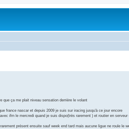
e que ça me plait niveau sensation derrière le volant
ue france nascar et depuis 2009 je suis sur iracing jusqu'à ce jour encore
l avec ifrn le mercredi quand je suis dispo(très rarement ) et routier en serveur o
s rarement présent ensuite sauf week end tard mais aucune ligue ne roule le w