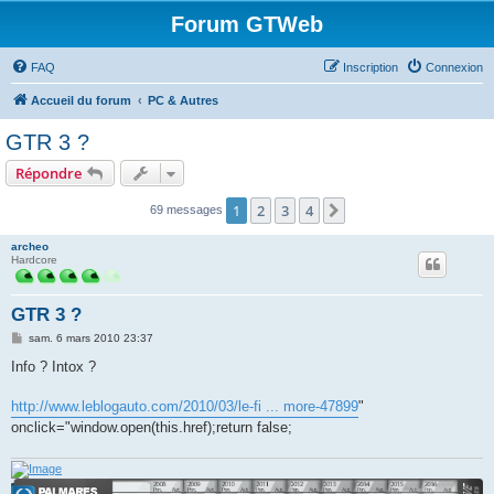
Forum GTWeb
FAQ
Inscription
Connexion
Accueil du forum
PC & Autres
GTR 3 ?
Répondre
1
2
3
4
Suivant
69 messages
archeo
Hardcore
GTR 3 ?
M
sam. 6 mars 2010 23:37
e
s
Info ? Intox ?
s
a
g
http://www.leblogauto.com/2010/03/le-fi ... more-47899
"
e
onclick="window.open(this.href);return false;