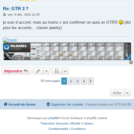
Re: GTR 3 ?
M
ven. 9 déc. 2011 11:25
e
s
je suis d accord, mais au moins c est confirme! on aura un GTR3!
(dsl
s
pour les accents... clavier qwerty)
a
g
e
Répondre
1
2
3
4
Suivant
69 messages
Aller
Accueil du forum
Supprimer les cookies
Fuseau horaire sur
UTC+02:00
Développé par
phpBB
® Forum Software © phpBB Limited
Traduction française officielle
©
Qiaeru
Confidentialité
|
Conditions