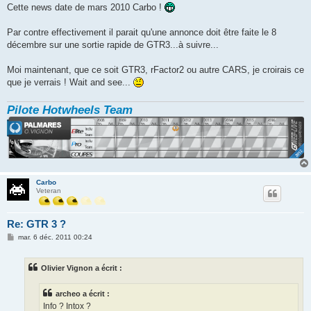
Cette news date de mars 2010 Carbo !
Par contre effectivement il parait qu'une annonce doit être faite le 8
décembre sur une sortie rapide de GTR3...à suivre...
Moi maintenant, que ce soit GTR3, rFactor2 ou autre CARS, je croirais ce
que je verrais ! Wait and see...
Pilote Hotwheels Team
Carbo
Veteran
Re: GTR 3 ?
M
mar. 6 déc. 2011 00:24
e
s
s
Olivier Vignon a écrit :
a
g
e
archeo a écrit :
Info ? Intox ?