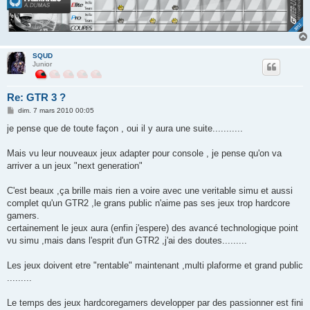
SQUD
Junior
Re: GTR 3 ?
M
dim. 7 mars 2010 00:05
e
s
je pense que de toute façon , oui il y aura une suite...........
s
a
g
Mais vu leur nouveaux jeux adapter pour console , je pense qu'on va
e
arriver a un jeux "next generation"
C'est beaux ,ça brille mais rien a voire avec une veritable simu et aussi
complet qu'un GTR2 ,le grans public n'aime pas ses jeux trop hardcore
gamers.
certainement le jeux aura (enfin j'espere) des avancé technologique point
vu simu ,mais dans l'esprit d'un GTR2 ,j'ai des doutes.........
Les jeux doivent etre "rentable" maintenant ,multi plaforme et grand public
.........
Le temps des jeux hardcoregamers developper par des passionner est fini