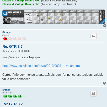
Classic & Vintage Drivers PRO
(Aouchar-Huet-Masse-Miquel )
Classic & Vintage Drivers Elite
(Aouchar-Carey-Huet-Masse)
Strigger
Junior
Re: GTR 3 ?
M
jeu. 7 avr. 2011 13:02
e
s
moi j'avais vu ca a l'epoque....
s
a
g
http://www.jeuxvideo.com/news/2010/0004 ... ration.htm
e
Certes l'info commence a dater...Mais bon, l'annonce est toujours valable
vu la date annoncée.
archeo
Hardcore
Re: GTR 3 ?