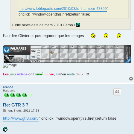
http://www.leblogauto.com/2010/03/le-fi ... more-47899
"
onclick="window.open(this.href);return false;
Cette news date de mars 2010 Carbo !
Faut lire Olivier et pas regarder que les images
Les
jeux
vidéos
ont
ruiné
ma
vie
,
il
m'en
reste
deux
!!!!
archeo
Hardcore
Re: GTR 3 ?
M
jeu. 8 déc. 2011 17:28
e
s
http://www.gtr3.com/
" onclick="window.open(this.href);return false;
s
a
g
e