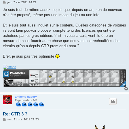
M
jeu. 7 avr. 2011 14:21
e
s
Je suis tout de même assez inquiet que, depuis un an, rien de nouveau
s
n'ait été proposé, même pas une image du jeu ou une info.
a
g
e
Et je suis tout aussi inquiet sur le contenu. Quelles catégories de voitures
ils vont bien pouvoir proposer compte tenu des licences qui ont été
achetées par les gros éditeurs ? Et, niveau circuit, vont-ils être en
mesure de nous fournir autre chose que des versions réchauffées des
circuits qu'on a depuis GTR premier du nom ?
Bref, je suis pas très optimiste
anthony gavory
Organisateur AC
Re: GTR 3 ?
M
mar. 11 oct. 2011 22:53
e
s