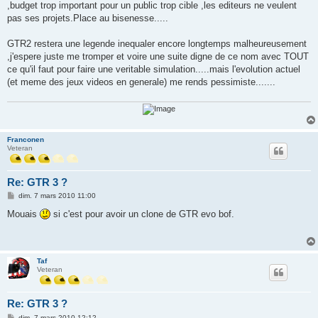
,budget trop important pour un public trop cible ,les editeurs ne veulent
pas ses projets.Place au bisenesse.....
GTR2 restera une legende inequaler encore longtemps malheureusement
,j'espere juste me tromper et voire une suite digne de ce nom avec TOUT
ce qu'il faut pour faire une veritable simulation.....mais l'evolution actuel
(et meme des jeux videos en generale) me rends pessimiste.......
Franconen
Veteran
Re: GTR 3 ?
M
dim. 7 mars 2010 11:00
e
s
Mouais
si c'est pour avoir un clone de GTR evo bof.
s
a
g
e
Taf
Veteran
Re: GTR 3 ?
M
dim. 7 mars 2010 12:12