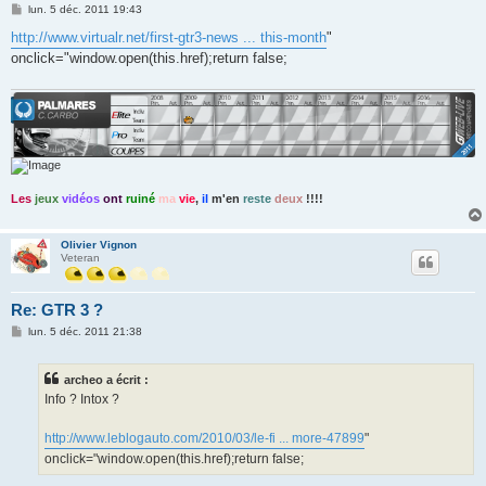
M
lun. 5 déc. 2011 19:43
e
s
http://www.virtualr.net/first-gtr3-news ... this-month
"
s
onclick="window.open(this.href);return false;
a
g
e
Les
jeux
vidéos
ont
ruiné
ma
vie
,
il
m'en
reste
deux
!!!!
Olivier Vignon
Veteran
Re: GTR 3 ?
M
lun. 5 déc. 2011 21:38
e
s
s
archeo a écrit :
a
g
Info ? Intox ?
e
http://www.leblogauto.com/2010/03/le-fi ... more-47899
"
onclick="window.open(this.href);return false;