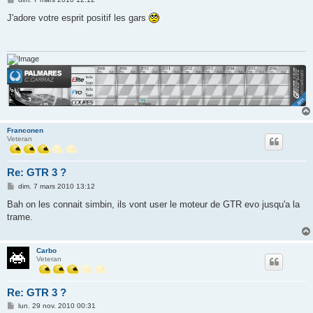
e
s
J'adore votre esprit positif les gars
s
a
g
e
Franconen
Veteran
Re: GTR 3 ?
M
dim. 7 mars 2010 13:12
e
s
Bah on les connait simbin, ils vont user le moteur de GTR evo jusqu'a la
s
trame.
a
g
e
Carbo
Veteran
Re: GTR 3 ?
M
lun. 29 nov. 2010 00:31