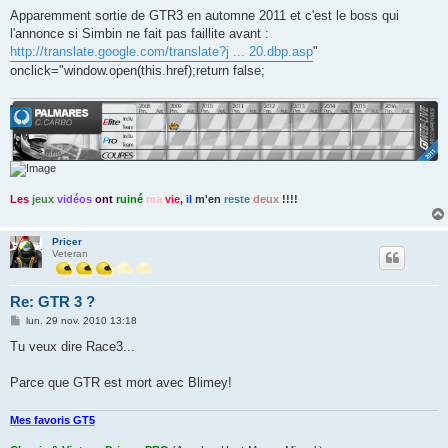
e
s
Apparemment sortie de GTR3 en automne 2011 et c'est le boss qui
s
l'annonce si Simbin ne fait pas faillite avant :
a
g
http://translate.google.com/translate?j ... 20.dbp.asp
"
e
onclick="window.open(this.href);return false;
Les
jeux
vidéos
ont
ruiné
ma
vie
,
il
m'en
reste
deux
!!!!
Pricer
Veteran
Re: GTR 3 ?
M
lun. 29 nov. 2010 13:18
e
s
Tu veux dire Race3...
s
a
g
Parce que GTR est mort avec Blimey!
e
Mes favoris GT5