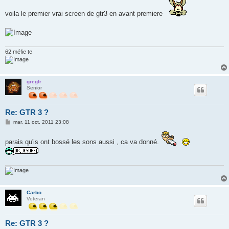
s
a
voila le premier vrai screen de gtr3 en avant premiere
g
e
62 méfie te
gregfr
Senior
Re: GTR 3 ?
M
mar. 11 oct. 2011 23:08
e
s
s
parais qu'is ont bossé les sons aussi , ca va donné.
a
g
e
Carbo
Veteran
Re: GTR 3 ?