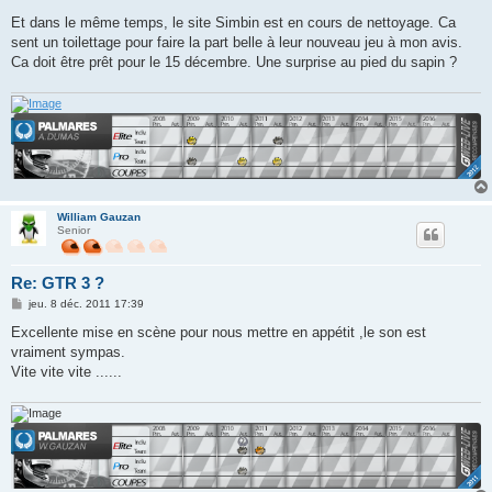
Et dans le même temps, le site Simbin est en cours de nettoyage. Ca
sent un toilettage pour faire la part belle à leur nouveau jeu à mon avis.
Ca doit être prêt pour le 15 décembre. Une surprise au pied du sapin ?
William Gauzan
Senior
Re: GTR 3 ?
M
jeu. 8 déc. 2011 17:39
e
s
Excellente mise en scène pour nous mettre en appétit ,le son est
s
vraiment sympas.
a
g
Vite vite vite ......
e