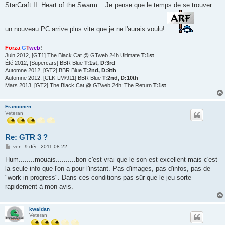
e
StarCraft II: Heart of the Swarm... Je pense que le temps de se trouver
un nouveau PC arrive plus vite que je ne l'aurais voulu!
Forza
G
T
web
!
Juin 2012, [GT1] The Black Cat @ GTweb 24h Ultimate
T:1st
Été 2012, [Supercars] BBR Blue
T:1st, D:3rd
Automne 2012, [GT2] BBR Blue
T:2nd, D:9th
Automne 2012, [CLK-LM/911] BBR Blue
T:2nd, D:10th
Mars 2013, [GT2] The Black Cat @ GTweb 24h: The Return
T:1st
Franconen
Veteran
Re: GTR 3 ?
M
ven. 9 déc. 2011 08:22
e
s
Hum........mouais..........bon c'est vrai que le son est excellent mais c'est
s
la seule info que l'on a pour l'instant. Pas d'images, pas d'infos, pas de
a
g
"work in progress". Dans ces conditions pas sûr que le jeu sorte
e
rapidement à mon avis.
kwaidan
Veteran