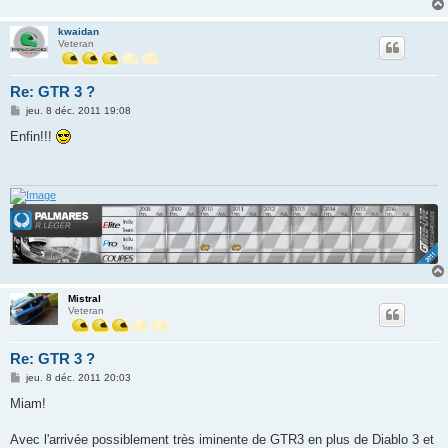
kwaidan
Veteran
Re: GTR 3 ?
M
jeu. 8 déc. 2011 19:08
e
s
Enfin!!!
s
a
g
e
Mistral
Veteran
Re: GTR 3 ?
M
jeu. 8 déc. 2011 20:03
e
s
Miam!
s
a
g
Avec l'arrivée possiblement très iminente de GTR3 en plus de Diablo 3 et